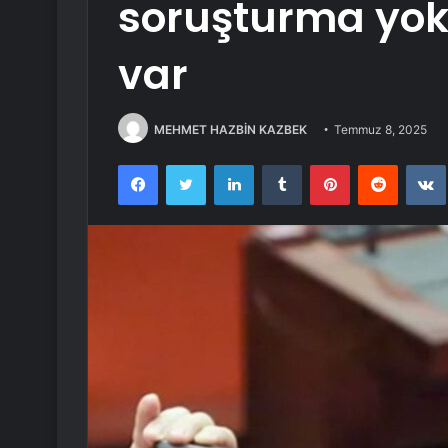
soruşturma yok
var
MEHMET HAZBİN KAZBEK
Temmuz 8, 2025
Facebook
Twitter
LinkedIn
Tumblr
Pinterest
Reddit