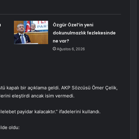
a
Özgür Özel’in yeni
dokunulmazlık fezlekesinde
ne var?
Ağustos 6, 2026
tü kapalı bir açıklama geldi. AKP Sözcüsü Ömer Çelik,
erini eleştirdi ancak isim vermedi.
elebet payidar kalacaktır.” ifadelerini kullandı.
ilde oldu: