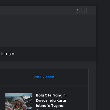
öprüsü hedefi
İLETIŞIM
Son Eklenen
Bolu Otel Yangını
Davasında Karar
İstinafa Taşındı