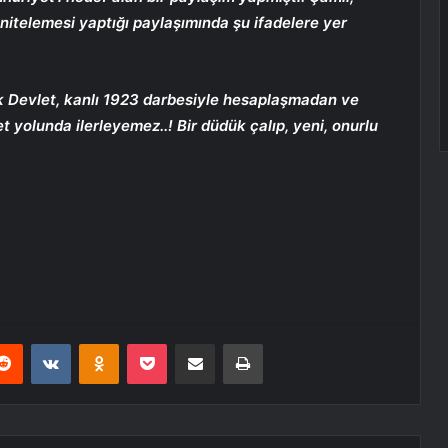
” nitelemesi yaptığı paylaşımında şu ifadelere yer
k Devlet, kanlı 1923 darbesiyle hesaplaşmadan ve
 yolunda ilerleyemez..! Bir düdük çalıp, yeni, onurlu
erest
Reddit
VKontakte
Odnoklassniki
Pocket
E-Posta ile paylaş
Yazdır