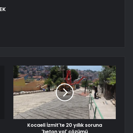
EK
Kocaeli İzmit'te 20 yıllık soruna
'beton yol' çözümü