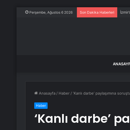
İzmir
Perşembe, Ağustos 6 2026
Son Dakika Haberleri
ANASAY
Anasayfa
/
Haber
/
‘Kanlı darbe’ paylaşımına soruş
Haber
‘Kanlı darbe’ p