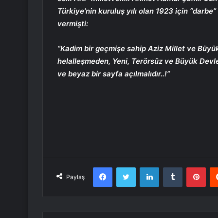
Türkiye’nin kuruluş yılı olan 1923 için “darbe
vermişti:
“Kadim bir geçmişe sahip Aziz Millet ve Büyü
helalleşmeden, Yeni, Terörsüz ve Büyük Devlet
ve beyaz bir sayfa açılmalıdır..!”
Facebook
Twitter
LinkedIn
Tumblr
Pint
Paylaş