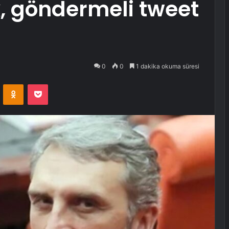
, göndermeli tweet
0
0
1 dakika okuma süresi
VKontakte
Odnoklassniki
Pocket