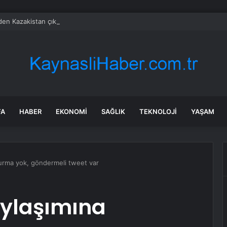
’den Kazakistan çıkarması… İzmir ile üç kent arasında ticaret ve kültür k
FA
HABER
EKONOMI
SAĞLIK
TEKNOLOJI
YAŞAM
turma yok, göndermeli tweet var
aylaşımına