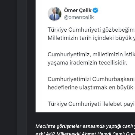
Meclis’te görüşmeler esnasında yaptığı canlı y
eski AKP Milletvekili Ahmet Hamdi Çamlı Cumh