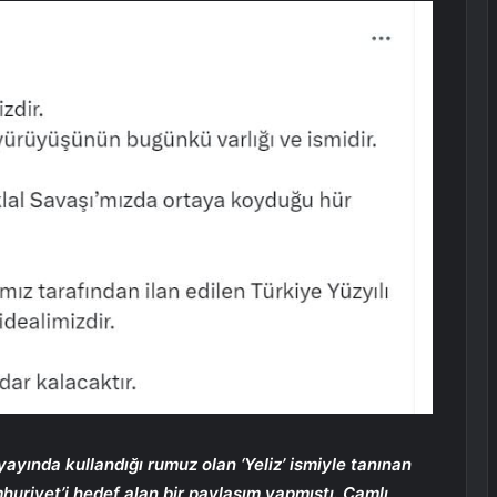
ayında kullandığı rumuz olan ‘Yeliz’ ismiyle tanınan
uriyet’i hedef alan bir paylaşım yapmıştı. Çamlı,