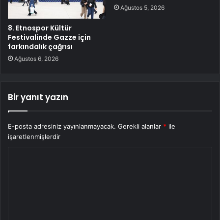
Ağustos 5, 2026
8. Etnospor Kültür
Festivalinde Gazze için
farkındalık çağrısı
Ağustos 6, 2026
Bir yanıt yazın
E-posta adresiniz yayınlanmayacak.
Gerekli alanlar
*
ile
işaretlenmişlerdir
Y
o
r
u
m