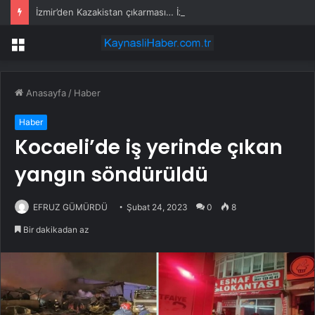
İzmir’den Kazakistan çıkarması… İzmir ile üç kent arasında ticaret ve kültür köprüsü hedefi
Menü
Anasayfa
/
Haber
Haber
Kocaeli’de iş yerinde çıkan
yangın söndürüldü
EFRUZ GÜMÜRDÜ
Şubat 24, 2023
0
8
Bir dakikadan az