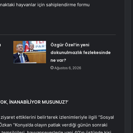
ınaktaki hayvanlar için sahiplendirme formu
a
Özgür Özel’in yeni
dokunulmazlık fezlekesinde
ne var?
Ağustos 6, 2026
n
YOK, İNANABİLİYOR MUSUNUZ?’
yaret ettiklerini belirterek izlenimleriyle ilgili “Sosyal
zkan “Konya’da olayın patlak verdiği günün sonraki
temsilcileri, hayvanseverlerle yani 40’ın üstünde kişi