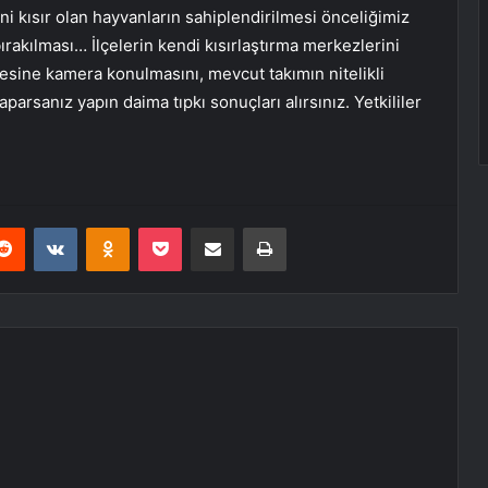
ani kısır olan hayvanların sahiplendirilmesi önceliğimiz
ırakılması… İlçelerin kendi kısırlaştırma merkezlerini
şesine kamera konulmasını, mevcut takımın nitelikli
parsanız yapın daima tıpkı sonuçları alırsınız. Yetkililer
erest
Reddit
VKontakte
Odnoklassniki
Pocket
E-Posta ile paylaş
Yazdır