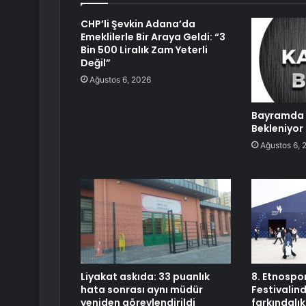
CHP’li Şevkin Adana’da
Emeklilerle Bir Araya Geldi: “3
Bin 500 Liralık Zam Yeterli
Değil”
Ağustos 6, 2026
Bayramda 
Bekleniyor
Ağustos 6, 
Liyakat askıda: 33 puanlık
8. Etnospor
hata sonrası aynı müdür
Festivalin
yeniden görevlendirildi
farkındalık