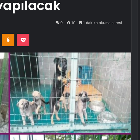
yapılacak
0
10
1 dakika okuma süresi
VKontakte
Odnoklassniki
Pocket