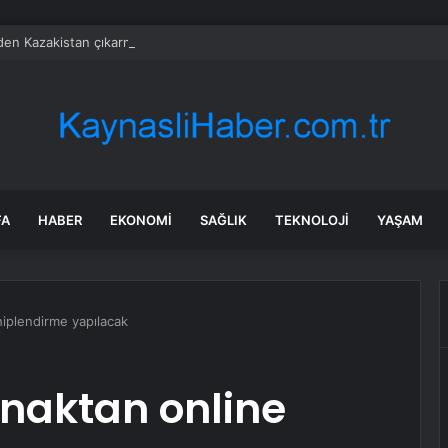
’den Kazakistan çıkarması… İzmir ile üç kent arasında ticaret ve kültür k
FA
HABER
EKONOMI
SAĞLIK
TEKNOLOJI
YAŞAM
hiplendirme yapılacak
naktan online