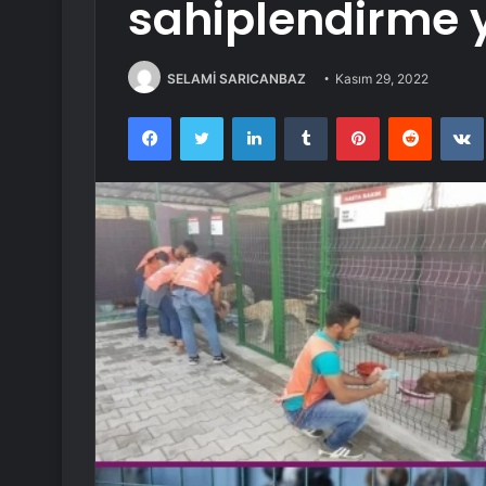
sahiplendirme 
SELAMİ SARICANBAZ
Kasım 29, 2022
Facebook
Twitter
LinkedIn
Tumblr
Pinterest
Reddit