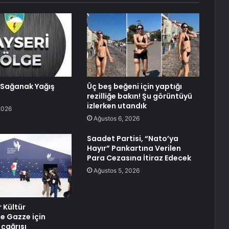
Sağanak Yağış
Üç beş beğeni için yaptığı
rezilliğe bakın! Şu görüntüyü
izlerken utandık
2026
Ağustos 6, 2026
Saadet Partisi, “Nato’ya
Hayır” Pankartına Verilen
Para Cezasına İtiraz Edecek
Ağustos 5, 2026
 Kültür
de Gazze için
 çağrısı