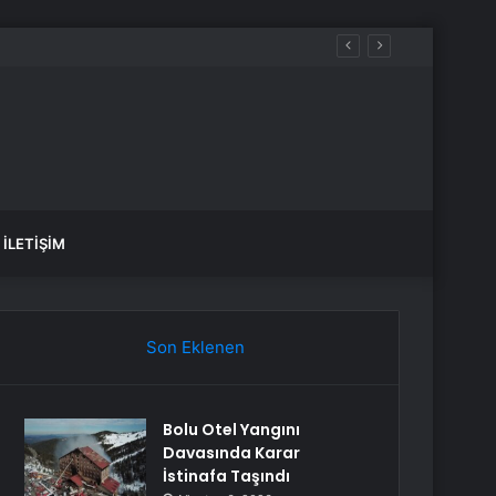
öprüsü hedefi
İLETIŞIM
Son Eklenen
Bolu Otel Yangını
Davasında Karar
İstinafa Taşındı