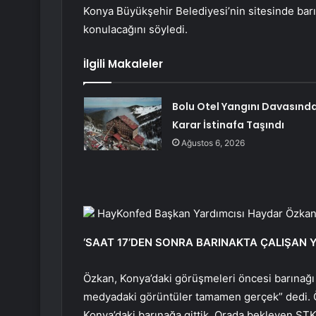
Konya Büyükşehir Belediyesi’nin sitesinde bar
konulacağını söyledi.
İlgili Makaleler
Bolu Otel Yangını Davasınd
Karar İstinafa Taşındı
Ağustos 6, 2026
HayKonfed Başkan Yardımcısı Haydar Özka
‘SAAT 17’DEN SONRA BARINAKTA ÇALIŞAN 
Özkan, Konya’daki görüşmeleri öncesi barınağı zi
medyadaki görüntüler tamamen gerçek” dedi. Ö
Konya’daki barınağa gittik. Orada bekleyen STK 