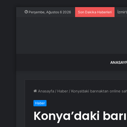
İzmir
Perşembe, Ağustos 6 2026
Son Dakika Haberleri
ANASAY
Anasayfa
/
Haber
/
Konya’daki barınaktan online sa
Haber
Konya’daki barı