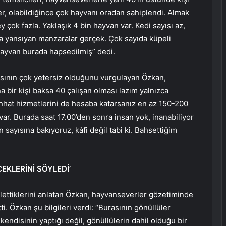
ler, olabildiğince çok hayvanı oradan sahiplendi. Almak
şey çok fazla. Yaklaşık 4 bin hayvan var. Kedi sayısı az,
ya yansıyan manzaralar gerçek. Çok sayıda küpeli
hayvan burada hapsedilmiş” dedi.
yısının çok yetersiz olduğunu vurgulayan Özkan,
bir kişi baksa 40 çalışan olması lazım yalnızca
ıhhat hizmetlerini de hesaba katarsanız en az 150-200
var. Burada saat 17.00’den sonra insan yok, inanabiliyor
sayısına bakıyoruz, kâfi değil tabi ki. Bahsettiğim
EKLERİNİ SÖYLEDİ’
 ilettiklerini anlatan Özkan, hayvanseverler gözetiminde
ti. Özkan şu bilgileri verdi: “Burasının gönüllüler
 kendisinin yaptığı değil, gönüllülerin dahil olduğu bir