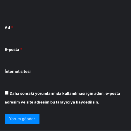
m
*
Ad
*
E-posta
*
İnternet sitesi
Daha sonraki yorumlarımda kullanılması için adım, e-posta
adresim ve site adresim bu tarayıcıya kaydedilsin.