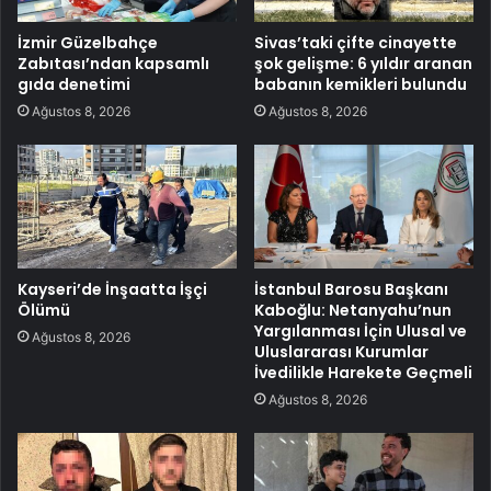
İzmir Güzelbahçe
Sivas’taki çifte cinayette
Zabıtası’ndan kapsamlı
şok gelişme: 6 yıldır aranan
gıda denetimi
babanın kemikleri bulundu
Ağustos 8, 2026
Ağustos 8, 2026
Kayseri’de İnşaatta İşçi
İstanbul Barosu Başkanı
Ölümü
Kaboğlu: Netanyahu’nun
Yargılanması İçin Ulusal ve
Ağustos 8, 2026
Uluslararası Kurumlar
İvedilikle Harekete Geçmeli
Ağustos 8, 2026