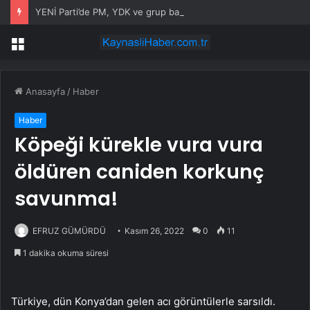
YENİ Parti’de PM, YDK ve grup başkanvekilleri belirlendi
Menü
Anasayfa
/
Haber
Haber
Köpeği kürekle vura vura
öldüren caniden korkunç
savunma!
EFRUZ GÜMÜRDÜ
Kasım 26, 2022
0
11
1 dakika okuma süresi
Türkiye, dün Konya’dan gelen acı görüntülerle sarsıldı.