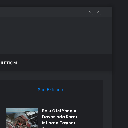
öprüsü hedefi
İLETIŞIM
Son Eklenen
Bolu Otel Yangını
Davasında Karar
İstinafa Taşındı