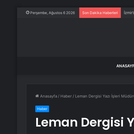
İzmir
Perşembe, Ağustos 6 2026
Son Dakika Haberleri
ANASAY
Anasayfa
/
Haber
/
Leman Dergisi Yazı İşleri Müdür
Haber
Leman Dergisi Y