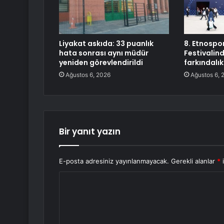
Liyakat askıda: 33 puanlık
8. Etnospor
hata sonrası aynı müdür
Festivalin
yeniden görevlendirildi
farkındalık
Ağustos 6, 2026
Ağustos 6, 
Bir yanıt yazın
E-posta adresiniz yayınlanmayacak.
Gerekli alanlar
*
i
Y
o
r