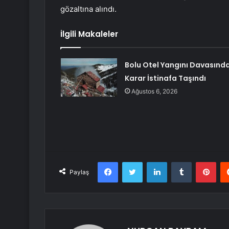
gözaltına alındı.
İlgili Makaleler
Bolu Otel Yangını Davasınd
Karar İstinafa Taşındı
Ağustos 6, 2026
Facebook
Twitter
LinkedIn
Tumblr
Pint
Paylaş