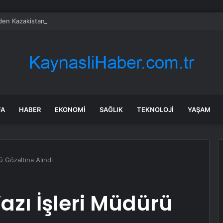
’den Kazakistan çıkarması… İzmir ile üç kent arasında ticaret ve kültür k
FA
HABER
EKONOMI
SAĞLIK
TEKNOLOJI
YAŞAM
ü Gözaltına Alındı
azı İşleri Müdürü