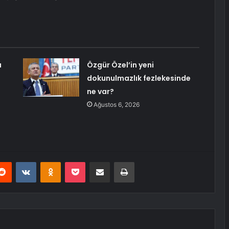
a
Özgür Özel’in yeni
dokunulmazlık fezlekesinde
ne var?
Ağustos 6, 2026
erest
Reddit
VKontakte
Odnoklassniki
Pocket
E-Posta ile paylaş
Yazdır