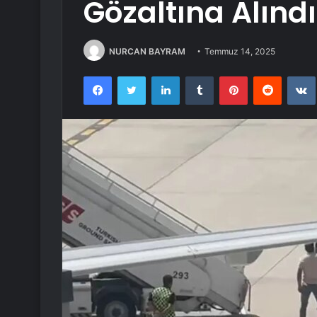
Gözaltına Alındı
NURCAN BAYRAM
Temmuz 14, 2025
Facebook
Twitter
LinkedIn
Tumblr
Pinterest
Reddit