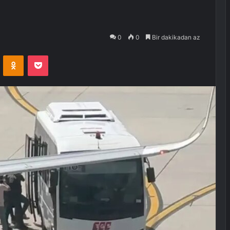
0
0
Bir dakikadan az
VKontakte
Odnoklassniki
Pocket