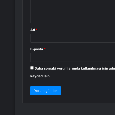
u
m
*
Ad
*
E-posta
*
Daha sonraki yorumlarımda kullanılması için adı
kaydedilsin.