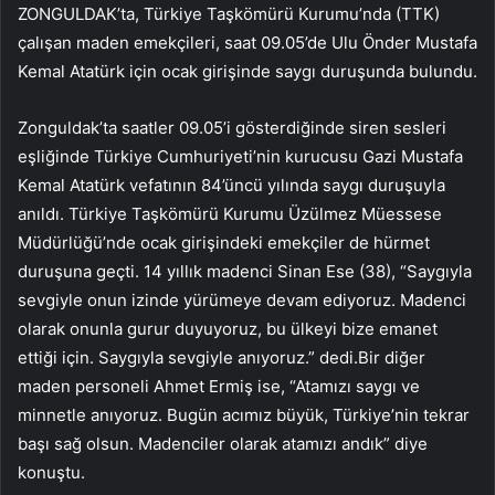
ZONGULDAK’ta, Türkiye Taşkömürü Kurumu’nda (TTK)
çalışan maden emekçileri, saat 09.05’de Ulu Önder Mustafa
Kemal Atatürk için ocak girişinde saygı duruşunda bulundu.
Zonguldak’ta saatler 09.05’i gösterdiğinde siren sesleri
eşliğinde Türkiye Cumhuriyeti’nin kurucusu Gazi Mustafa
Kemal Atatürk vefatının 84’üncü yılında saygı duruşuyla
anıldı. Türkiye Taşkömürü Kurumu Üzülmez Müessese
Müdürlüğü’nde ocak girişindeki emekçiler de hürmet
duruşuna geçti. 14 yıllık madenci Sinan Ese (38), “Saygıyla
sevgiyle onun izinde yürümeye devam ediyoruz. Madenci
olarak onunla gurur duyuyoruz, bu ülkeyi bize emanet
ettiği için. Saygıyla sevgiyle anıyoruz.” dedi.Bir diğer
maden personeli Ahmet Ermiş ise, “Atamızı saygı ve
minnetle anıyoruz. Bugün acımız büyük, Türkiye’nin tekrar
başı sağ olsun. Madenciler olarak atamızı andık” diye
konuştu.