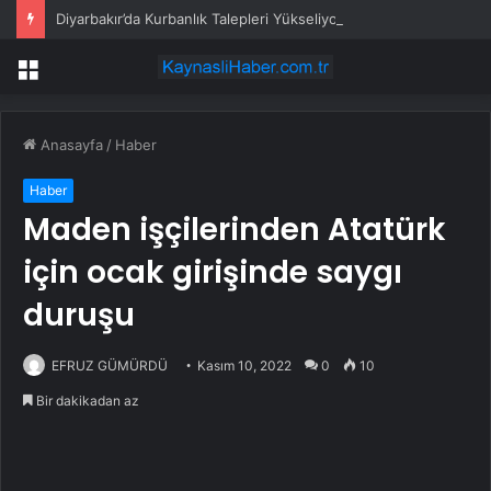
Diyarbakır’da Kurbanlık Talepleri Yükseliyor
Menü
Anasayfa
/
Haber
Haber
Maden işçilerinden Atatürk
için ocak girişinde saygı
duruşu
EFRUZ GÜMÜRDÜ
Kasım 10, 2022
0
10
Bir dakikadan az