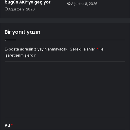
bugün AKP’ye geçiyor
Ağustos 8, 2026
Ağustos 9, 2026
Bir yanıt yazın
E-posta adresiniz yayınlanmayacak.
Gerekli alanlar
*
ile
işaretlenmişlerdir
Y
o
r
u
m
*
Ad
*