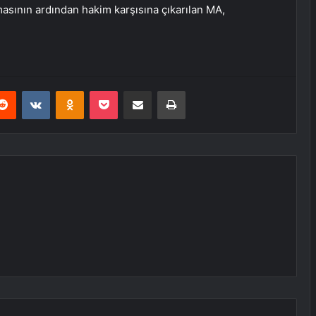
asının ardından hakim karşısına çıkarılan MA,
erest
Reddit
VKontakte
Odnoklassniki
Pocket
E-Posta ile paylaş
Yazdır