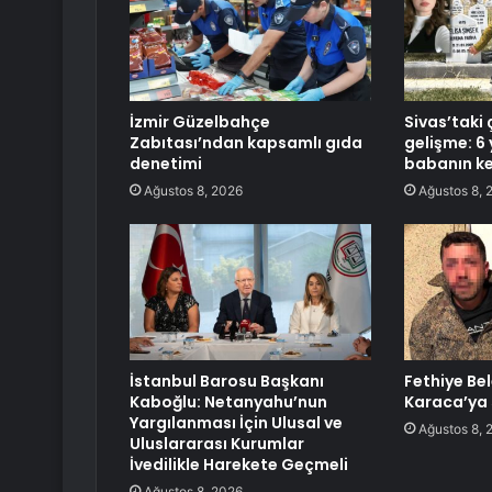
İzmir Güzelbahçe
Sivas’taki 
Zabıtası’ndan kapsamlı gıda
gelişme: 6 
denetimi
babanın ke
Ağustos 8, 2026
Ağustos 8, 
İstanbul Barosu Başkanı
Fethiye Be
Kaboğlu: Netanyahu’nun
Karaca’ya 
Yargılanması İçin Ulusal ve
Ağustos 8, 
Uluslararası Kurumlar
İvedilikle Harekete Geçmeli
Ağustos 8, 2026