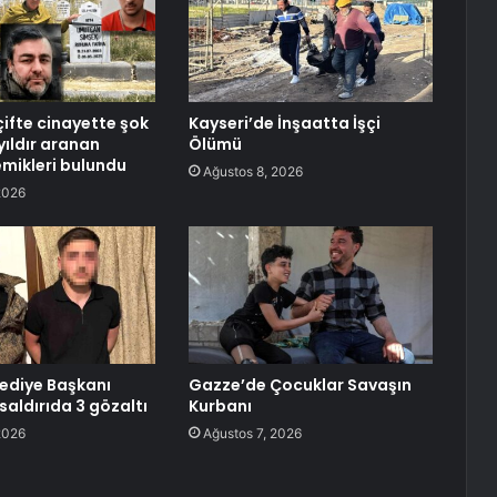
çifte cinayette şok
Kayseri’de İnşaatta İşçi
yıldır aranan
Ölümü
mikleri bulundu
Ağustos 8, 2026
2026
lediye Başkanı
Gazze’de Çocuklar Savaşın
saldırıda 3 gözaltı
Kurbanı
2026
Ağustos 7, 2026