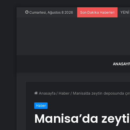
YENİ 
Cumartesi, Ağustos 8 2026
Son Dakika Haberleri
ANASAY
Anasayfa
/
Haber
/
Manisa’da zeytin deposunda çırı
Haber
Manisa’da zeyt