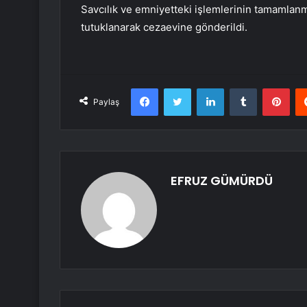
Savcılık ve emniyetteki işlemlerinin tamamlanm
tutuklanarak cezaevine gönderildi.
Facebook
Twitter
LinkedIn
Tumblr
Pint
Paylaş
EFRUZ GÜMÜRDÜ