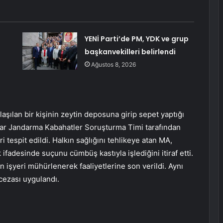
YENİ Parti’de PM, YDK ve grup
başkanvekilleri belirlendi
Ağustos 8, 2026
şılan bir kişinin zeytin deposuna girip sepet yaptığı
sar Jandarma Kabahatler Soruşturma Timi tarafından
 tespit edildi. Halkın sağlığını tehlikeye atan MA,
 ifadesinde suçunu cümbüş kastıyla işlediğini itiraf etti.
 işyeri mühürlenerek faaliyetlerine son verildi. Aynı
cezası uygulandı.