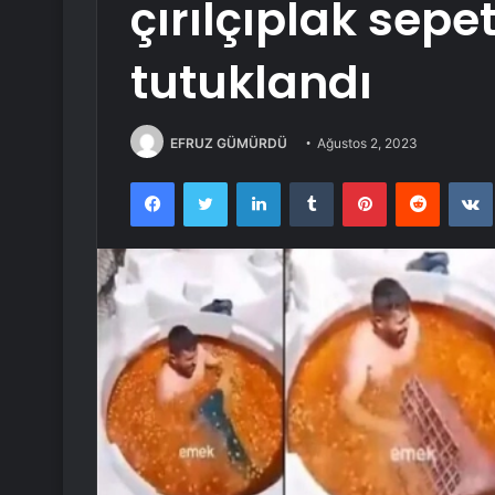
çırılçıplak sepe
tutuklandı
EFRUZ GÜMÜRDÜ
Ağustos 2, 2023
Facebook
Twitter
LinkedIn
Tumblr
Pinterest
Reddit