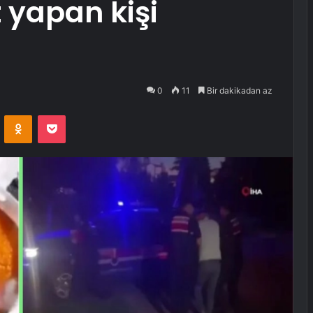
t yapan kişi
0
11
Bir dakikadan az
VKontakte
Odnoklassniki
Pocket