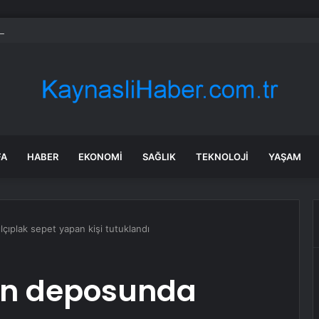
Parti’de PM, YDK ve grup başkanvekilleri belirlendi
FA
HABER
EKONOMI
SAĞLIK
TEKNOLOJI
YAŞAM
lçıplak sepet yapan kişi tutuklandı
in deposunda