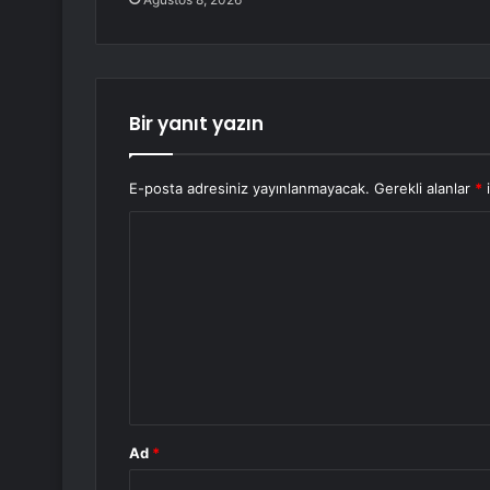
Bir yanıt yazın
E-posta adresiniz yayınlanmayacak.
Gerekli alanlar
*
i
Y
o
r
u
m
*
Ad
*