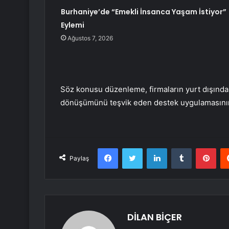
Burhaniye’de “Emekli İnsanca Yaşam İstiyor”
Eylemi
Ağustos 7, 2026
Söz konusu düzenleme, firmaların yurt dışından e
dönüşümünü teşvik eden destek uygulamasını
Facebook
Twitter
LinkedIn
Tumblr
Pint
Paylaş
DİLAN BİÇER