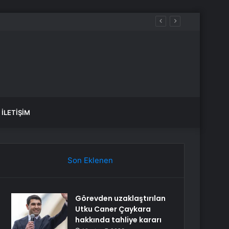
r ne zaman gelecek?
İLETIŞIM
Son Eklenen
Görevden uzaklaştırılan
Utku Caner Çaykara
hakkında tahliye kararı