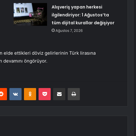
Alışveriş yapan herkesi
ilgilendiriyor: 1 Ağustos’ta
tüm dijital kurallar değişiyor
Ağustos 7, 2026
lde ettikleri döviz gelirlerinin Türk lirasına
n devamını öngörüyor.
erest
Reddit
VKontakte
Odnoklassniki
Pocket
E-Posta ile paylaş
Yazdır