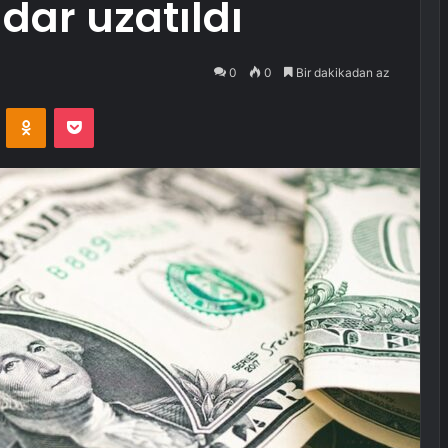
dar uzatıldı
0
0
Bir dakikadan az
VKontakte
Odnoklassniki
Pocket