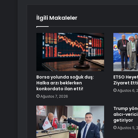
İlgili Makaleler
Borsa yolunda soğuk duş:
ETSO Heyet
Halka arzı beklerken
Ziyaret Ett
konkordato ilan etti!
Ağustos 6, 
Ağustos 7, 2026
Trump yöne
alıcı-veric
getiriyor
Ağustos 5, 