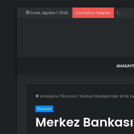
İzmir su
Cuma, Ağustos 7 2026
Son Dakika Haberleri
ANASAY
Anasayfa
/
Ekonomi
/
Merkez Bankası’ndan kritik ka
Ekonomi
Merkez Bankası’