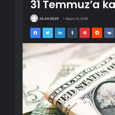
31 Temmuz’a ka
DİLAN BİÇER
Mayıs 14, 2026
Facebook
Twitter
LinkedIn
Tumblr
Pinterest
Reddit