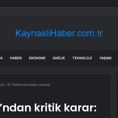
 kesintisi! İZSU 22-23 Temmuz İzmir su kesintisi ne zaman bitecek, sula
FA
HABER
EKONOMI
SAĞLIK
TEKNOLOJI
YAŞAM
rar: 31 Temmuz’a kadar uzatıldı
ndan kritik karar: