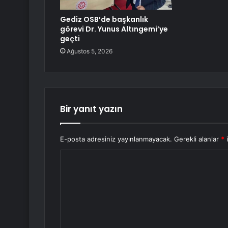
Gediz OSB’de başkanlık
görevi Dr. Yunus Altıngemi’ye
geçti
Ağustos 5, 2026
Bir yanıt yazın
E-posta adresiniz yayınlanmayacak.
Gerekli alanlar
*
i
Y
o
r
u
m