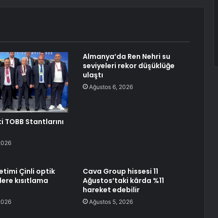
Almanya’da Ren Nehri su
seviyeleri rekor düşüklüğe
ulaştı
Ağustos 6, 2026
i TOBB Stantlarını
i
2026
timi Çinli optik
Cava Group hissesi 11
ilere kısıtlama
Ağustos’taki kârda %11
hareket edebilir
2026
Ağustos 5, 2026