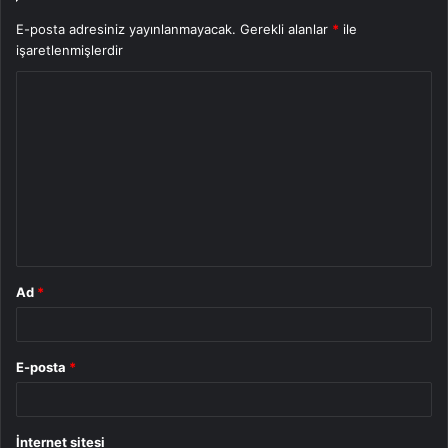
E-posta adresiniz yayınlanmayacak.
Gerekli alanlar
*
ile
işaretlenmişlerdir
Y
o
r
u
m
*
Ad
*
E-posta
*
İnternet sitesi