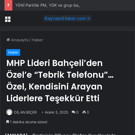
YENİ Parti’de PM, YDK ve grup başkanvekilleri belirlendi
Menü
Anasayfa
/
Haber
Haber
MHP Lideri Bahçeli’den
Özel’e “Tebrik Telefonu”…
Özel, Kendisini Arayan
Liderlere Teşekkür Etti
DİLAN BİÇER
Aralık 5, 2025
0
0
1 dakika okuma süresi