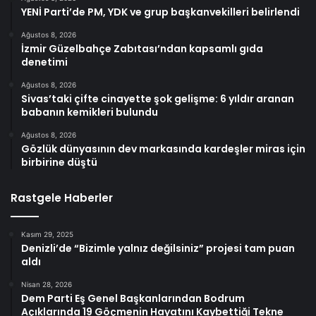
YENİ Parti’de PM, YDK ve grup başkanvekilleri belirlendi
Ağustos 8, 2026
İzmir Güzelbahçe Zabıtası’ndan kapsamlı gıda
denetimi
Ağustos 8, 2026
Sivas’taki çifte cinayette şok gelişme: 6 yıldır aranan
babanın kemikleri bulundu
Ağustos 8, 2026
Gözlük dünyasının dev markasında kardeşler miras için
birbirine düştü
Rastgele Haberler
Kasım 29, 2025
Denizli’de “Bizimle yalnız değilsiniz” projesi tam puan
aldı
Nisan 28, 2026
Dem Parti Eş Genel Başkanlarından Bodrum
Açıklarında 19 Göçmenin Hayatını Kaybettiği Tekne