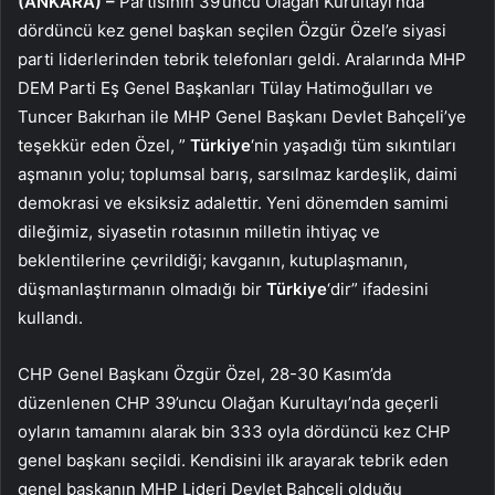
(ANKARA) –
Partisinin 39’uncu Olağan Kurultayı’nda
dördüncü kez genel başkan seçilen Özgür Özel’e siyasi
parti liderlerinden tebrik telefonları geldi. Aralarında MHP
DEM Parti Eş Genel Başkanları Tülay Hatimoğulları ve
Tuncer Bakırhan ile MHP Genel Başkanı Devlet Bahçeli’ye
teşekkür eden Özel, ”
Türkiye
‘nin yaşadığı tüm sıkıntıları
aşmanın yolu; toplumsal barış, sarsılmaz kardeşlik, daimi
demokrasi ve eksiksiz adalettir. Yeni dönemden samimi
dileğimiz, siyasetin rotasının milletin ihtiyaç ve
beklentilerine çevrildiği; kavganın, kutuplaşmanın,
düşmanlaştırmanın olmadığı bir
Türkiye
‘dir” ifadesini
kullandı.
CHP Genel Başkanı Özgür Özel, 28-30 Kasım’da
düzenlenen CHP 39’uncu Olağan Kurultayı’nda geçerli
oyların tamamını alarak bin 333 oyla dördüncü kez CHP
genel başkanı seçildi. Kendisini ilk arayarak tebrik eden
genel başkanın MHP Lideri Devlet Bahçeli olduğu