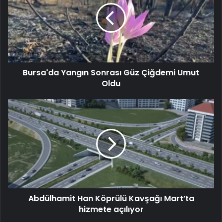
Bursa'da Yangın Sonrası Güz Çiğdemi Umut
Oldu
Abdülhamit Han Köprülü Kavşağı Mart’ta
hizmete açılıyor