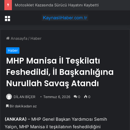
Motosiklet Kazasında Sürücü Hayatını Kaybetti
Menü
Anasayfa
/
Haber
Haber
MHP Manisa İl Teşkilatı
Feshedildi, İl Başkanlığına
Nurullah Savaş Atandı
DİLAN BİÇER
Temmuz 6, 2026
0
0
Bir dakikadan az
(ANKARA)
– MHP Genel Başkan Yardımcısı Semih
Yalçın, MHP Manisa il teşkilatının feshedildiğini