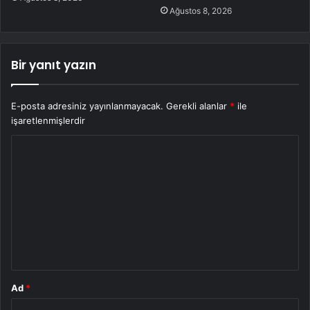
Ağustos 8, 2026
Bir yanıt yazın
E-posta adresiniz yayınlanmayacak.
Gerekli alanlar
*
ile
işaretlenmişlerdir
Y
o
r
u
m
*
Ad
*