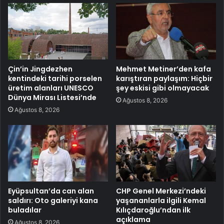
Çin’in Jingdezhen
Mehmet Metiner’den kafa
kentindeki tarihi porselen
karıştıran paylaşım: Hiçbir
üretim alanları UNESCO
şey eskisi gibi olmayacak
Dünya Mirası Listesi’nde
Ağustos 8, 2026
Ağustos 8, 2026
Eyüpsultan’da can alan
CHP Genel Merkezi’ndeki
saldırı: Oto galeriyi kana
yaşananlarla ilgili Kemal
buladılar
Kılıçdaroğlu’ndan ilk
açıklama
Ağustos 8, 2026