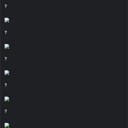
?
?
?
?
?