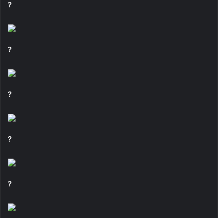
?
?
?
?
?