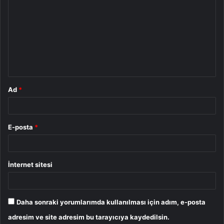
o
r
u
m
*
Ad
*
E-posta
*
İnternet sitesi
Daha sonraki yorumlarımda kullanılması için adım, e-posta
adresim ve site adresim bu tarayıcıya kaydedilsin.