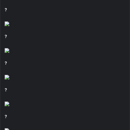
?
?
?
?
?