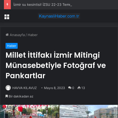
İzmir su kesintisi! İZSU 22-23 Temmuz İzmir su kesintisi ne zaman bitecek, sular ne zaman gelecek?
Menü
Anasayfa
/
Haber
Haber
Millet İttifakı İzmir Mitingi
Münasebetiyle Fotoğraf ve
Pankartlar
HAVVA KILAVUZ
Mayıs 8, 2023
0
13
Bir dakikadan az