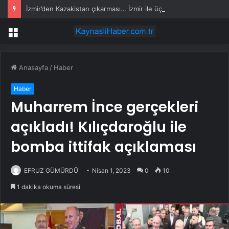
İzmir’den Kazakistan çıkarması… İzmir ile üç kent arasında ticaret ve kültür köprüsü hedefi
Menü
Anasayfa
/
Haber
Haber
Muharrem İnce gerçekleri
açıkladı! Kılıçdaroğlu ile
bomba ittifak açıklaması
EFRUZ GÜMÜRDÜ
Nisan 1, 2023
0
10
1 dakika okuma süresi