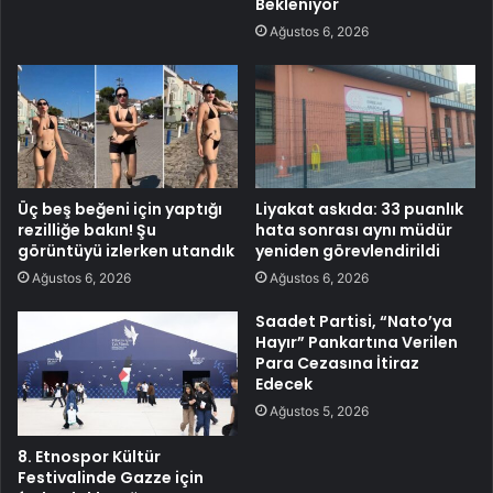
Bekleniyor
Ağustos 6, 2026
Üç beş beğeni için yaptığı
Liyakat askıda: 33 puanlık
rezilliğe bakın! Şu
hata sonrası aynı müdür
görüntüyü izlerken utandık
yeniden görevlendirildi
Ağustos 6, 2026
Ağustos 6, 2026
Saadet Partisi, “Nato’ya
Hayır” Pankartına Verilen
Para Cezasına İtiraz
Edecek
Ağustos 5, 2026
8. Etnospor Kültür
Festivalinde Gazze için