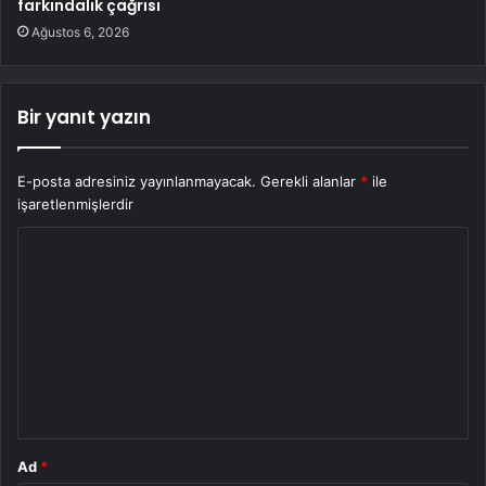
farkındalık çağrısı
Ağustos 6, 2026
Bir yanıt yazın
E-posta adresiniz yayınlanmayacak.
Gerekli alanlar
*
ile
işaretlenmişlerdir
Y
o
r
u
m
*
Ad
*