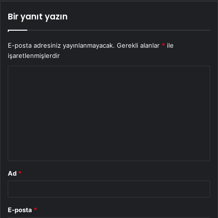
Bir yanıt yazın
E-posta adresiniz yayınlanmayacak.
Gerekli alanlar
*
ile
işaretlenmişlerdir
Y
o
r
u
m
*
Ad
*
E-posta
*