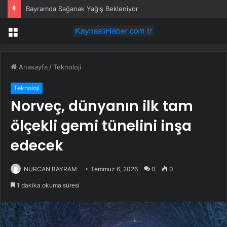
Bayramda Sağanak Yağış Bekleniyor
Menü
Anasayfa
/
Teknoloji
Teknoloji
Norveç, dünyanın ilk tam
ölçekli gemi tünelini inşa
edecek
NURCAN BAYRAM
Temmuz 6, 2026
0
0
1 dakika okuma süresi