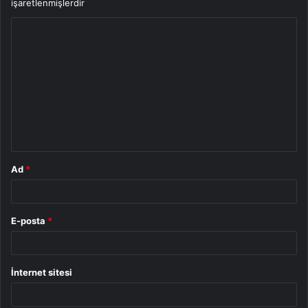
işaretlenmişlerdir
Y
o
r
u
m
*
Ad
*
E-posta
*
İnternet sitesi