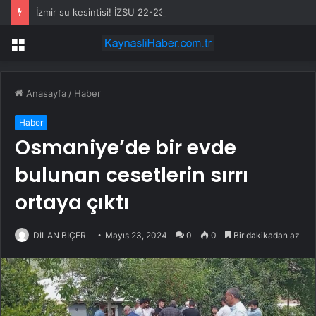
İzmir su kesintisi! İZSU 22-23 Temmuz İzmir su kesintisi ne zaman bitecek, sular ne zaman gelecek?
Menü
Anasayfa
/
Haber
Haber
Osmaniye’de bir evde
bulunan cesetlerin sırrı
ortaya çıktı
DİLAN BİÇER
Mayıs 23, 2024
0
0
Bir dakikadan az