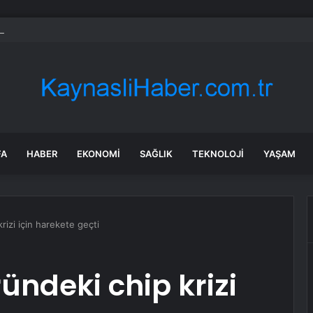
Parti’de PM, YDK ve grup başkanvekilleri belirlendi
FA
HABER
EKONOMI
SAĞLIK
TEKNOLOJI
YAŞAM
izi için harekete geçti
ündeki chip krizi