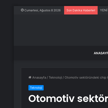
YENİ 
Cumartesi, Ağustos 8 2026
Son Dakika Haberleri
ANASAY
Anasayfa
/
Teknoloji
/
Otomotiv sektöründeki chip kr
Teknoloji
Otomotiv sektör