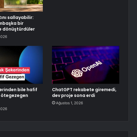
nı sallayabilir:
mbaşka bir
 dönüştürdüler
2026
rinden bile hafif
ChatGPT rekabete giremedi,
ev ötegezegen
dev proje sona erdi
Ağustos 1, 2026
2026