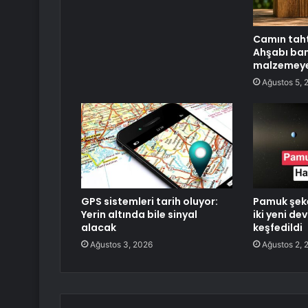
Camın tahtı
Ahşabı ba
malzemeye
Ağustos 5, 
GPS sistemleri tarih oluyor:
Pamuk şeke
Yerin altında bile sinyal
iki yeni d
alacak
keşfedildi
Ağustos 3, 2026
Ağustos 2, 