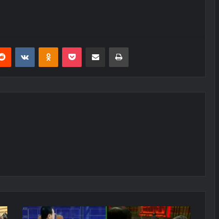
erest
Reddit
VKontakte
Odnoklassniki
Pocket
E-Posta ile paylaş
Yazdır