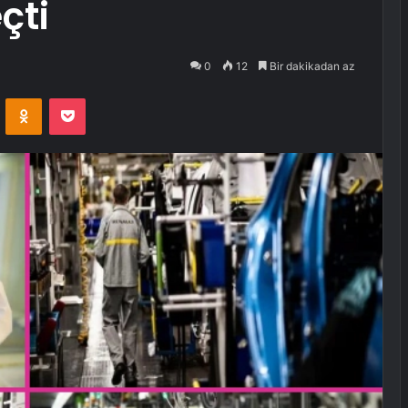
çti
0
12
Bir dakikadan az
VKontakte
Odnoklassniki
Pocket