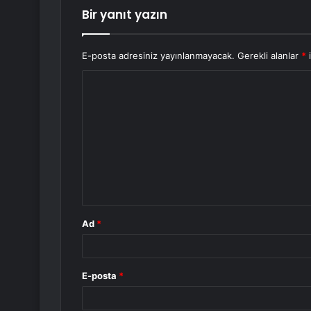
Bir yanıt yazın
E-posta adresiniz yayınlanmayacak.
Gerekli alanlar
*
i
Y
o
r
u
m
*
Ad
*
E-posta
*