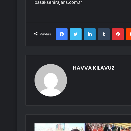
basaksehirajans.com.tr
Facebook
Twitter
LinkedIn
Tumblr
Pint
Paylaş
HAVVA KILAVUZ