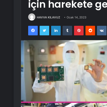
için harekete ge
HAVVA KILAVUZ
Ocak 14, 2023
Facebook
Twitter
LinkedIn
Tumblr
Pinterest
Reddit