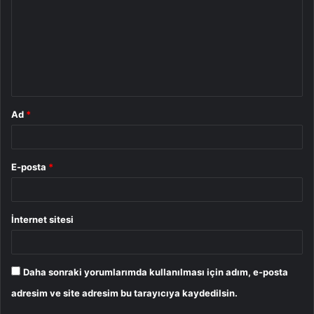
r
u
m
*
Ad
*
E-posta
*
İnternet sitesi
Daha sonraki yorumlarımda kullanılması için adım, e-posta
adresim ve site adresim bu tarayıcıya kaydedilsin.