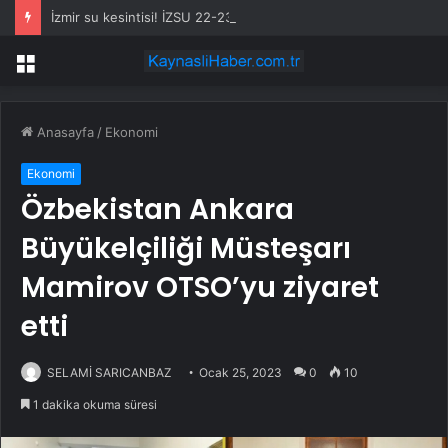
İzmir su kesintisi! İZSU 22-23 Temmuz İzmir su kesintisi ne zaman bitecek, sular ne zaman gelecek?
Menü
Anasayfa
/
Ekonomi
Ekonomi
Özbekistan Ankara
Büyükelçiliği Müsteşarı
Mamirov OTSO’yu ziyaret
etti
SELAMİ SARICANBAZ
Ocak 25, 2023
0
10
1 dakika okuma süresi