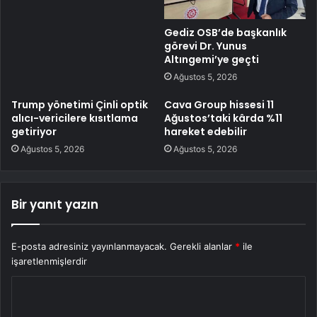
Gediz OSB’de başkanlık
görevi Dr. Yunus
Altıngemi’ye geçti
Ağustos 5, 2026
Trump yönetimi Çinli optik
Cava Group hissesi 11
alıcı-vericilere kısıtlama
Ağustos’taki kârda %11
getiriyor
hareket edebilir
Ağustos 5, 2026
Ağustos 5, 2026
Bir yanıt yazın
E-posta adresiniz yayınlanmayacak.
Gerekli alanlar
*
ile
işaretlenmişlerdir
Y
o