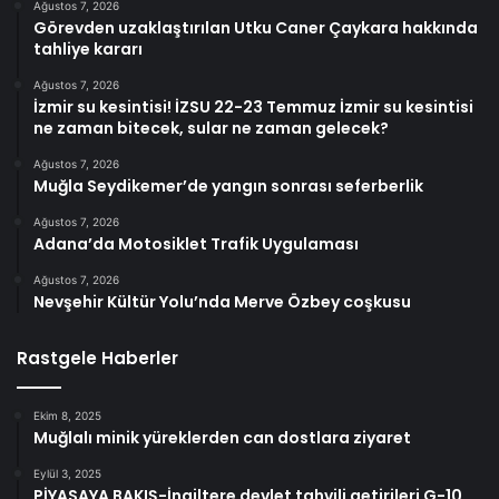
Ağustos 7, 2026
Görevden uzaklaştırılan Utku Caner Çaykara hakkında
tahliye kararı
Ağustos 7, 2026
İzmir su kesintisi! İZSU 22-23 Temmuz İzmir su kesintisi
ne zaman bitecek, sular ne zaman gelecek?
Ağustos 7, 2026
Muğla Seydikemer’de yangın sonrası seferberlik
Ağustos 7, 2026
Adana’da Motosiklet Trafik Uygulaması
Ağustos 7, 2026
Nevşehir Kültür Yolu’nda Merve Özbey coşkusu
Rastgele Haberler
Ekim 8, 2025
Muğlalı minik yüreklerden can dostlara ziyaret
Eylül 3, 2025
PİYASAYA BAKIŞ-İngiltere devlet tahvili getirileri G-10