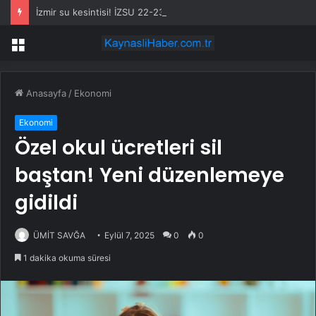
İzmir su kesintisi! İZSU 22-23 Temmuz İzmir su kesintisi ne zaman bitecek, sular ne zaman gelecek?
Menü
Anasayfa
/
Ekonomi
Ekonomi
Özel okul ücretleri sil
baştan! Yeni düzenlemeye
gidildi
ÜMİT SAVĞA
Eylül 7, 2025
0
0
1 dakika okuma süresi