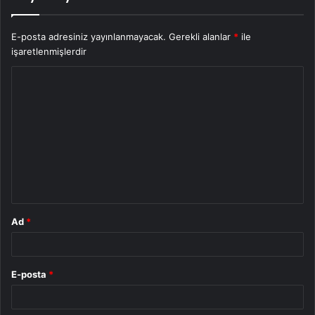
E-posta adresiniz yayınlanmayacak.
Gerekli alanlar
*
ile
işaretlenmişlerdir
Y
o
r
u
m
*
Ad
*
E-posta
*