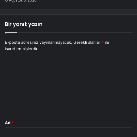
Ağustos 6, 2026
Bir yanıt yazın
E-posta adresiniz yayınlanmayacak.
Gerekli alanlar
*
ile
işaretlenmişlerdir
Y
o
r
u
m
*
Ad
*