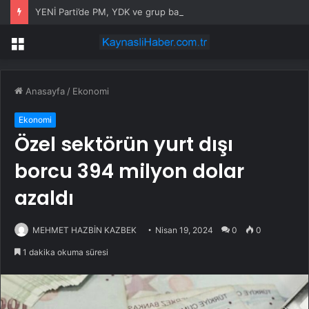
YENİ Parti’de PM, YDK ve grup başkanvekilleri belirlendi
Menü
Anasayfa
/
Ekonomi
Ekonomi
Özel sektörün yurt dışı
borcu 394 milyon dolar
azaldı
MEHMET HAZBİN KAZBEK
Nisan 19, 2024
0
0
1 dakika okuma süresi