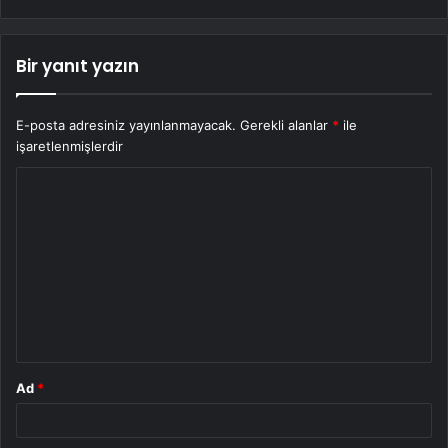
Bir yanıt yazın
E-posta adresiniz yayınlanmayacak.
Gerekli alanlar
*
ile
işaretlenmişlerdir
Y
o
r
u
m
*
Ad
*