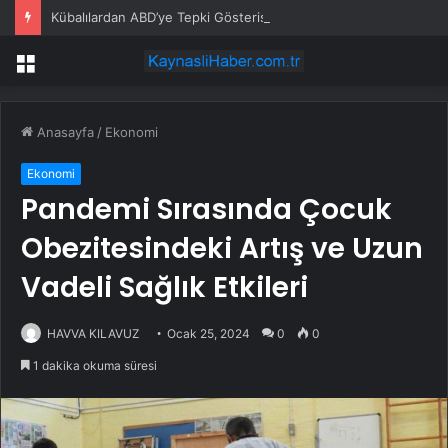
Kübalılardan ABD’ye Tepki Gösterisi
Menü
Anasayfa
/
Ekonomi
Ekonomi
Pandemi Sırasında Çocuk
Obezitesindeki Artış ve Uzun
Vadeli Sağlık Etkileri
HAVVA KILAVUZ
Ocak 25, 2024
0
0
1 dakika okuma süresi