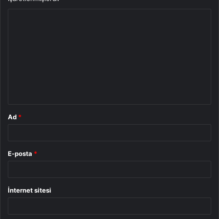
Y
o
r
u
m
*
Ad
*
E-posta
*
İnternet sitesi