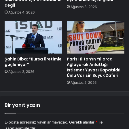
değil
Ağustos 3, 2026
Ağustos 4, 2026
Şahin Biba: “Bursa üretimle
Paris Hilton’ın Yıllarca
güçleniyor”
Ağlayarak Anlattığı
İstismar Yuvası Kapatıldı!
Ağustos 2, 2026
Ünlü Varisin Büyük Zaferi
Ağustos 2, 2026
Bir yanıt yazın
E-posta adresiniz yayınlanmayacak.
Gerekli alanlar
*
ile
işaretlenmişlerdir