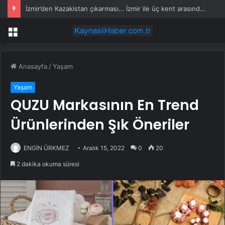
İzmir’den Kazakistan çıkarması… İzmir ile üç kent arasında ticaret ve kültür köprüsü hedefi
Menü
Anasayfa
/
Yaşam
Yaşam
QUZU Markasının En Trend
Ürünlerinden Şık Öneriler
ENGİN ÜRKMEZ
Aralık 15, 2022
0
20
2 dakika okuma süresi