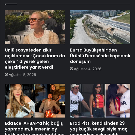
Ünlü sosyeteden zikir
Bursa Büyükşehir’den
açıklaması: ‘Çocuklarım da
Ürünlü Deresi’nde kapsamlı
çeker’ diyerek gelen
dönüşüm
eleştirilere yanıt verdi
Ağustos 4, 2026
Ağustos 5, 2026
Eda Ece: AHBAP’a hiç bağış
Brad Pitt, kendisinden 29
yapmadım, kimsenin oy
yaş küçük sevgilisiyle maç
hakkına karışmak haddime
oynanırken aşka geldi