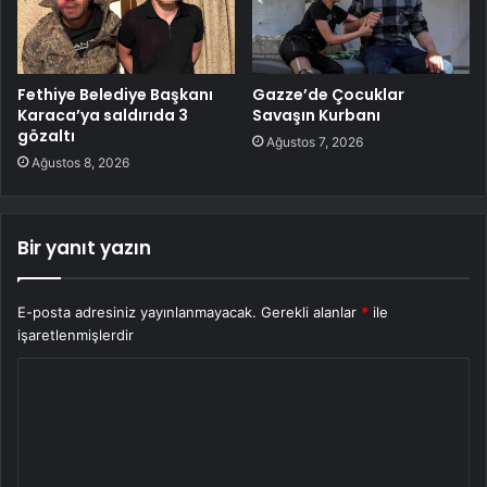
Fethiye Belediye Başkanı
Gazze’de Çocuklar
Karaca’ya saldırıda 3
Savaşın Kurbanı
gözaltı
Ağustos 7, 2026
Ağustos 8, 2026
Bir yanıt yazın
E-posta adresiniz yayınlanmayacak.
Gerekli alanlar
*
ile
işaretlenmişlerdir
Y
o
r
u