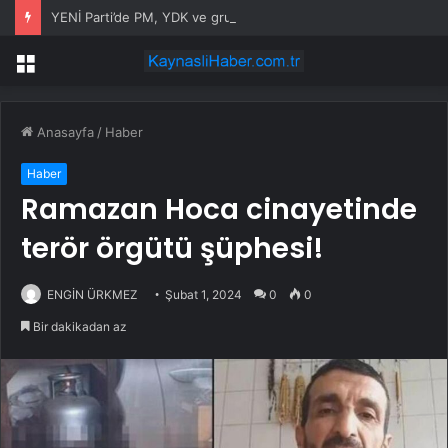
YENİ Parti’de PM, YDK ve grup başkanvekilleri belirlendi
Menü
Anasayfa
/
Haber
Haber
Ramazan Hoca cinayetinde
terör örgütü şüphesi!
ENGİN ÜRKMEZ
Şubat 1, 2024
0
0
Bir dakikadan az