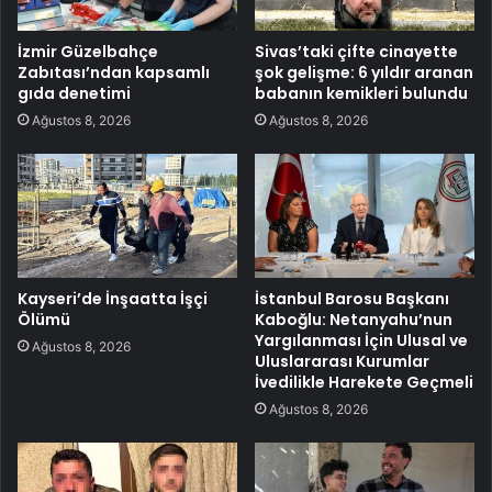
İzmir Güzelbahçe
Sivas’taki çifte cinayette
Zabıtası’ndan kapsamlı
şok gelişme: 6 yıldır aranan
gıda denetimi
babanın kemikleri bulundu
Ağustos 8, 2026
Ağustos 8, 2026
Kayseri’de İnşaatta İşçi
İstanbul Barosu Başkanı
Ölümü
Kaboğlu: Netanyahu’nun
Yargılanması İçin Ulusal ve
Ağustos 8, 2026
Uluslararası Kurumlar
İvedilikle Harekete Geçmeli
Ağustos 8, 2026