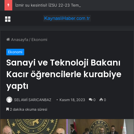
İzmir su kesintisi! İZSU 22-23 Temmuz İzmir su kesintisi ne zaman bitecek, sular ne zaman gelecek?
Menü
Anasayfa
/
Ekonomi
Ekonomi
Sanayi ve Teknoloji Bakanı
Kacır öğrencilerle kurabiye
yaptı
SELAMİ SARICANBAZ
Kasım 18, 2023
0
0
2 dakika okuma süresi