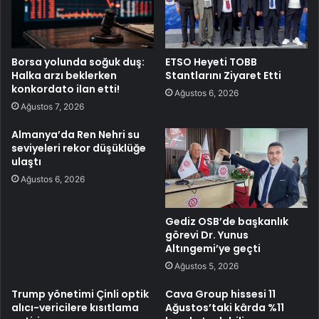
Borsa yolunda soğuk duş:
ETSO Heyeti TOBB
Halka arzı beklerken
Stantlarını Ziyaret Etti
konkordato ilan etti!
Ağustos 6, 2026
Ağustos 7, 2026
Almanya’da Ren Nehri su
seviyeleri rekor düşüklüğe
ulaştı
Ağustos 6, 2026
Gediz OSB’de başkanlık
görevi Dr. Yunus
Altıngemi’ye geçti
Ağustos 5, 2026
Trump yönetimi Çinli optik
Cava Group hissesi 11
alıcı-vericilere kısıtlama
Ağustos’taki kârda %11