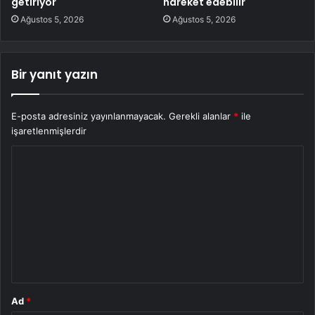
getiriyor
hareket edebilir
Ağustos 5, 2026
Ağustos 5, 2026
Bir yanıt yazın
E-posta adresiniz yayınlanmayacak.
Gerekli alanlar
*
ile
işaretlenmişlerdir
Y
o
r
u
m
*
Ad
*