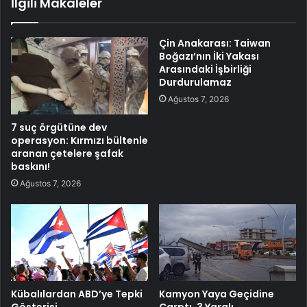
İlgili Makaleler
Çin Anakarası: Taiwan
Boğazı’nın İki Yakası
Arasındaki İşbirliği
Durdurulamaz
Ağustos 7, 2026
7 suç örgütüne dev
operasyon: Kırmızı bültenle
aranan çetelere şafak
baskını!
Ağustos 7, 2026
Kübalılardan ABD’ye Tepki
Kamyon Yaya Geçidine