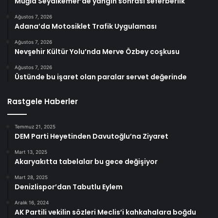
Muğla Seydikemer’de yangın sonrası seferberlik
Ağustos 7, 2026
Adana’da Motosiklet Trafik Uygulaması
Ağustos 7, 2026
Nevşehir Kültür Yolu’nda Merve Özbey coşkusu
Ağustos 7, 2026
Üstünde bu işaret olan paralar servet değerinde
Rastgele Haberler
Temmuz 21, 2025
DEM Parti Heyetinden Davutoğlu’na Ziyaret
Mart 13, 2025
Akaryakıtta tabelalar bu gece değişiyor
Mart 28, 2025
Denizlispor’dan Tabutlu Eylem
Aralık 16, 2024
AK Partili vekilin sözleri Meclis’i kahkahalara boğdu