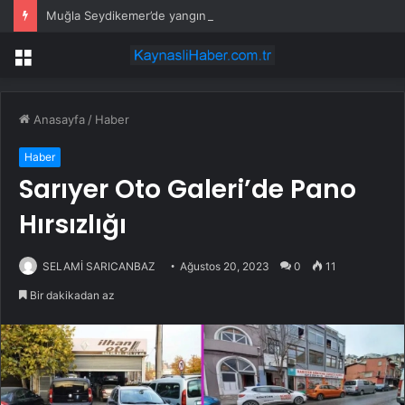
Muğla Seydikemer’de yangın sonrası seferberlik
Menü
Anasayfa
/
Haber
Haber
Sarıyer Oto Galeri’de Pano
Hırsızlığı
SELAMİ SARICANBAZ
Ağustos 20, 2023
0
11
Bir dakikadan az