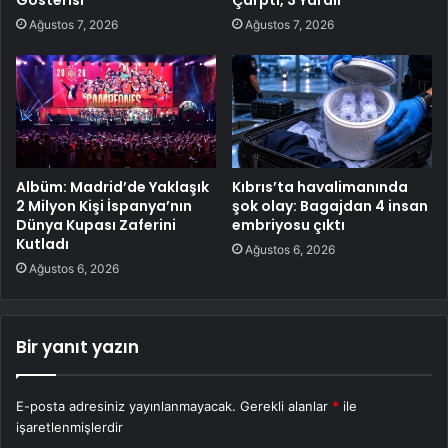
Gösterisi
Çarptı, 3 Yaralı
Ağustos 7, 2026
Ağustos 7, 2026
Albüm: Madrid’de Yaklaşık
Kıbrıs’ta havalimanında
2 Milyon Kişi İspanya’nın
şok olay: Bagajdan 4 insan
Dünya Kupası Zaferini
embriyosu çıktı
Kutladı
Ağustos 6, 2026
Ağustos 6, 2026
Bir yanıt yazın
E-posta adresiniz yayınlanmayacak.
Gerekli alanlar
*
ile
işaretlenmişlerdir