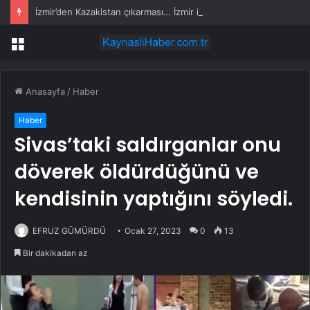
İzmir’den Kazakistan çıkarması… İzmir ile üç kent arasında ticaret ve kültür köprüsü hedefi
Menü
Anasayfa
/
Haber
Haber
Sivas’taki saldırganlar onu
döverek öldürdüğünü ve
kendisinin yaptığını söyledi.
EFRUZ GÜMÜRDÜ
Ocak 27, 2023
0
13
Bir dakikadan az