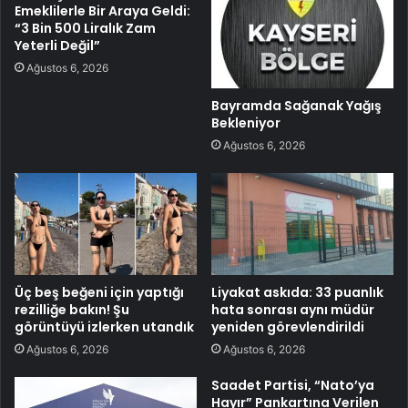
Emeklilerle Bir Araya Geldi:
“3 Bin 500 Liralık Zam
Yeterli Değil”
Ağustos 6, 2026
Bayramda Sağanak Yağış
Bekleniyor
Ağustos 6, 2026
Üç beş beğeni için yaptığı
Liyakat askıda: 33 puanlık
rezilliğe bakın! Şu
hata sonrası aynı müdür
görüntüyü izlerken utandık
yeniden görevlendirildi
Ağustos 6, 2026
Ağustos 6, 2026
Saadet Partisi, “Nato’ya
Hayır” Pankartına Verilen