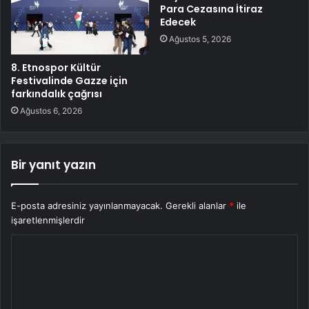
Para Cezasına İtiraz
Edecek
Ağustos 5, 2026
8. Etnospor Kültür
Festivalinde Gazze için
farkındalık çağrısı
Ağustos 6, 2026
Bir yanıt yazın
E-posta adresiniz yayınlanmayacak.
Gerekli alanlar
*
ile
işaretlenmişlerdir
Y
o
r
u