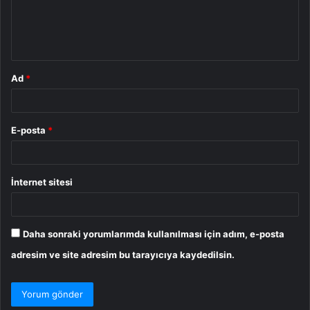
m
*
Ad
*
E-posta
*
İnternet sitesi
Daha sonraki yorumlarımda kullanılması için adım, e-posta
adresim ve site adresim bu tarayıcıya kaydedilsin.