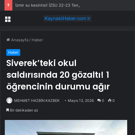
İzmir su kesintisi! İZSU 22-23 Temmuz İzmir su kesintisi ne zaman bitecek, sular ne zaman gelecek?
Menü
Anasayfa
/
Haber
Haber
Siverek’teki okul
saldırısında 20 gözaltı! 1
öğrencinin durumu ağır
MEHMET HAZBİN KAZBEK
Mayıs 13, 2026
0
0
Bir dakikadan az