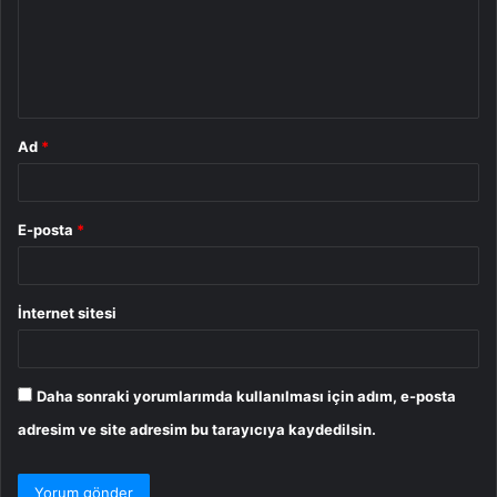
u
m
*
Ad
*
E-posta
*
İnternet sitesi
Daha sonraki yorumlarımda kullanılması için adım, e-posta
adresim ve site adresim bu tarayıcıya kaydedilsin.