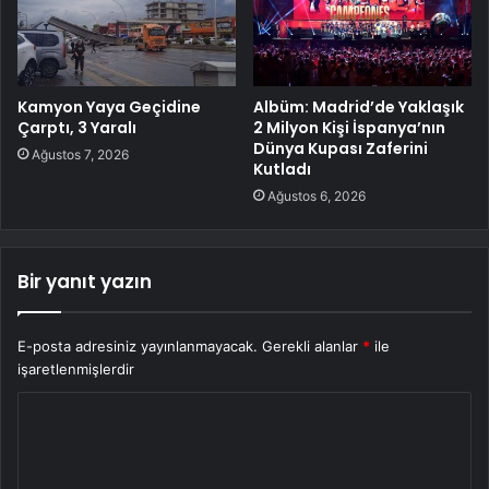
Kamyon Yaya Geçidine
Albüm: Madrid’de Yaklaşık
Çarptı, 3 Yaralı
2 Milyon Kişi İspanya’nın
Dünya Kupası Zaferini
Ağustos 7, 2026
Kutladı
Ağustos 6, 2026
Bir yanıt yazın
E-posta adresiniz yayınlanmayacak.
Gerekli alanlar
*
ile
işaretlenmişlerdir
Y
o
r