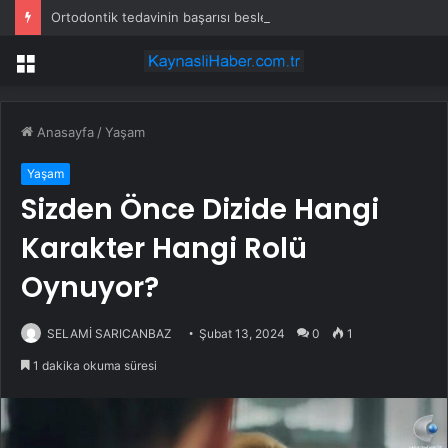
Ortodontik tedavinin başarısı beslenmeyle başlar!
Menü
Anasayfa
/
Yaşam
Yaşam
Sizden Önce Dizide Hangi
Karakter Hangi Rolü
Oynuyor?
SELAMİ SARICANBAZ
Şubat 13, 2024
0
1
1 dakika okuma süresi