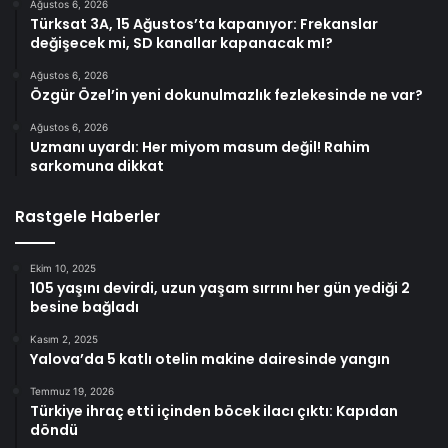
Ağustos 6, 2026
Türksat 3A, 15 Ağustos’ta kapanıyor: Frekanslar
değişecek mi, SD kanallar kapanacak mI?
Ağustos 6, 2026
Özgür Özel’in yeni dokunulmazlık fezlekesinde ne var?
Ağustos 6, 2026
Uzmanı uyardı: Her miyom masum değil! Rahim
sarkomuna dikkat
Rastgele Haberler
Ekim 10, 2025
105 yaşını devirdi, uzun yaşam sırrını her gün yediği 2
besine bağladı
Kasım 2, 2025
Yalova’da 5 katlı otelin makine dairesinde yangın
Temmuz 19, 2026
Türkiye ihraç etti içinden böcek ilacı çıktı: Kapıdan
döndü