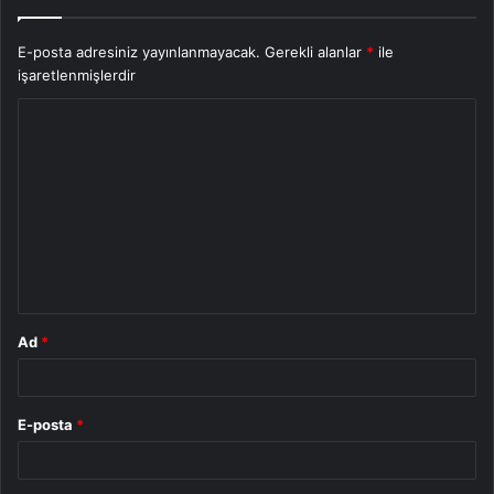
E-posta adresiniz yayınlanmayacak.
Gerekli alanlar
*
ile
işaretlenmişlerdir
Y
o
r
u
m
*
Ad
*
E-posta
*