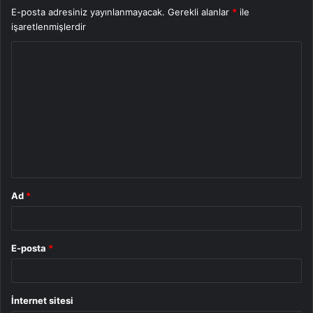
E-posta adresiniz yayınlanmayacak.
Gerekli alanlar
*
ile
işaretlenmişlerdir
Y
o
r
u
m
*
Ad
*
E-posta
*
İnternet sitesi