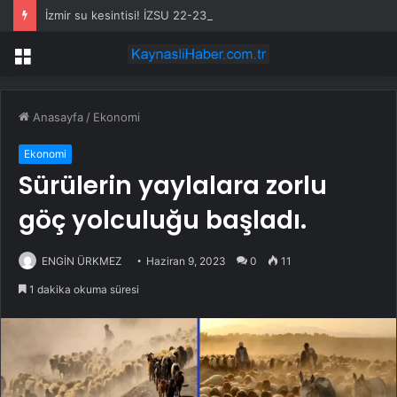
İzmir su kesintisi! İZSU 22-23 Temmuz İzmir su kesintisi ne zaman bitecek, sular ne zaman gelecek?
Menü
Anasayfa
/
Ekonomi
Ekonomi
Sürülerin yaylalara zorlu
göç yolculuğu başladı.
ENGİN ÜRKMEZ
Haziran 9, 2023
0
11
1 dakika okuma süresi