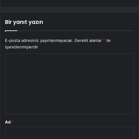
Bir yanıt yazın
E-posta adresiniz yayınlanmayacak.
Gerekli alanlar
*
ile
işaretlenmişlerdir
Y
o
r
u
m
*
Ad
*