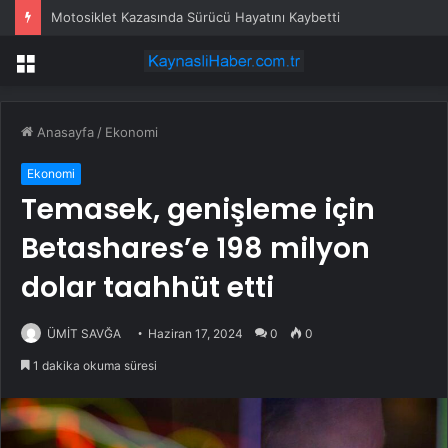
Motosiklet Kazasında Sürücü Hayatını Kaybetti
Menü
Anasayfa
/
Ekonomi
Ekonomi
Temasek, genişleme için
Betashares’e 198 milyon
dolar taahhüt etti
ÜMİT SAVĞA
Haziran 17, 2024
0
0
1 dakika okuma süresi