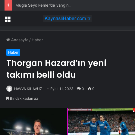
Muğla Seydikemer’de yangın sonrası seferberlik
Menü
Anasayfa
/
Haber
Haber
Thorgan Hazard’ın yeni
takımı belli oldu
HAVVA KILAVUZ
Eylül 11, 2023
0
9
Bir dakikadan az