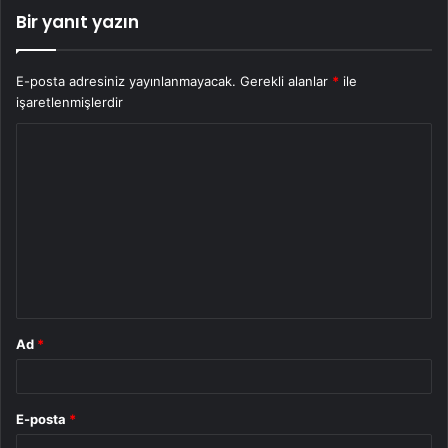
Bir yanıt yazın
E-posta adresiniz yayınlanmayacak.
Gerekli alanlar
*
ile
işaretlenmişlerdir
Y
o
r
u
m
*
Ad
*
E-posta
*