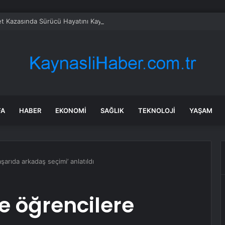
t Kazasında Sürücü Hayatını Kaybetti
FA
HABER
EKONOMI
SAĞLIK
TEKNOLOJI
YAŞAM
şarıda arkadaş seçimi’ anlatıldı
e öğrencilere