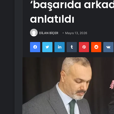
‘başarıda arkad
anlatıldı
DİLAN BİÇER
Mayıs 13, 2026
Facebook
Twitter
LinkedIn
Tumblr
Pinterest
Reddit