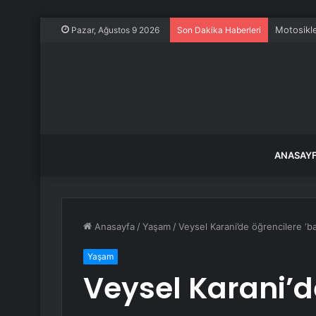
Motosikle
Pazar, Ağustos 9 2026
Son Dakika Haberleri
ANASAY
Anasayfa
/
Yaşam
/
Veysel Karani’de öğrencilere ‘ba
Yaşam
Veysel Karani’d