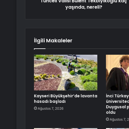
Tunceli Valisi Bülent Tekbıyıkoğlu kaç
yaşında, nereli?
İlgili Makaleler
Kayseri Büyükşehir’de lavanta
İnci Türkay’
hasadı başladı
üniversite
Duygusal 
Ağustos 7, 2026
oldu
Ağustos 7, 