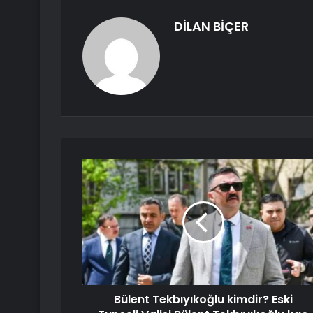
DİLAN BİÇER
Bülent Tekbıyıkoğlu kimdir? Eski