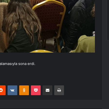
zalamasıyla sona erdi.
erest
Reddit
VKontakte
Odnoklassniki
Pocket
E-Posta ile paylaş
Yazdır