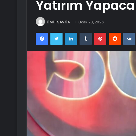
Yatırım Yapaca
ÜMİT SAVĞA
Ocak 20, 2026
Facebook
Twitter
LinkedIn
Tumblr
Pinterest
Reddit