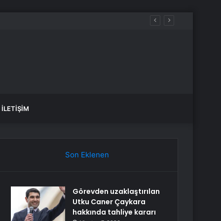
r ne zaman gelecek?
İLETIŞIM
Son Eklenen
Görevden uzaklaştırılan
Utku Caner Çaykara
hakkında tahliye kararı