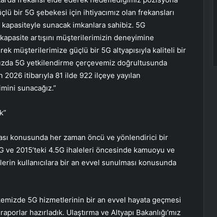
üçlü bir 5G şebekesi için ihtiyacımız olan frekansları
 kapasiteyle sunacak imkanlara sahibiz. 5G
 kapasite artışını müşterilerimizin deneyimine
rek müşterilerimize güçlü bir 5G altyapısıyla kaliteli bir
ızda 5G yetkilendirme çerçevemiz doğrultusunda
n 2026 itibarıyla 81 ilde 922 ilçeye yayılan
mini sunacağız.”
k”
lması konusunda her zaman öncü ve yönlendirici bir
G ve 2015’teki 4.5G ihaleleri öncesinde kamuoyu ve
erin kullanıcılara bir an evvel sunulması konusunda
Ülkemizde 5G hizmetlerinin bir an evvel hayata geçmesi
 raporlar hazırladık. Ulaştırma ve Altyapı Bakanlığı’mız