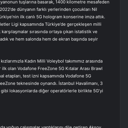
piyanonun tuşlarına basarak, 1400 kilometre mesafeden
n 2022’de dünyanın farklı yerlerinden çocukları Nil
rkiye’nin ilk canlı 5G hologram konserine imza attık.
letler Ligi kapsamında Türkiye’de gerçekleşen milli
arşılaşmalar sırasında ortaya çıkan istatistik ve
ağladık ve hem salonda hem de ekran başında seyir
ızlarımızla Kadın Milli Voleybol takımımız arasında
r ilk olan Vodafone FreeZone 5G Kıtalar Arası Brawl
final etapları, test izni kapsamında Vodafone 5G
reeZone teknesinde oynandı. İstanbul Havalimanı, 3
ibi lokasyonlarda diğer operatörlerle birlikte 5G’yi
 da yoğun çalışmalar yaptıklarını dile getiren Aksoy,