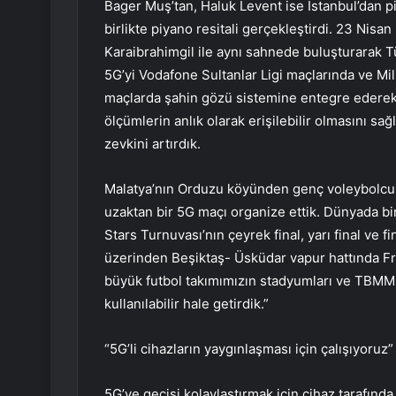
Bager Muş’tan, Haluk Levent ise İstanbul’dan 
birlikte piyano resitali gerçekleştirdi. 23 Nisa
Karaibrahimgil ile aynı sahnede buluşturarak Tü
5G’yi Vodafone Sultanlar Ligi maçlarında ve Mil
maçlarda şahin gözü sistemine entegre ederek k
ölçümlerin anlık olarak erişilebilir olmasını s
zevkini artırdık.
Malatya’nın Orduzu köyünden genç voleybolcu k
uzaktan bir 5G maçı organize ettik. Dünyada bi
Stars Turnuvası’nın çeyrek final, yarı final ve 
üzerinden Beşiktaş- Üsküdar vapur hattında F
büyük futbol takımımızın stadyumları ve TBMM g
kullanılabilir hale getirdik.”
“5G’li cihazların yaygınlaşması için çalışıyoruz”
5G’ye geçişi kolaylaştırmak için cihaz tarafında