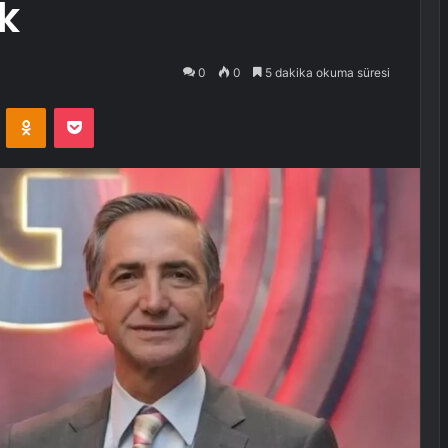
k
0
0
5 dakika okuma süresi
VKontakte
Odnoklassniki
Pocket