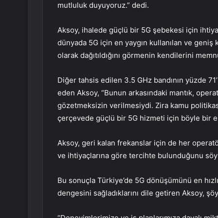
mutluluk duyuyoruz.” dedi.
Aksoy, ihalede güçlü bir 5G şebekesi için ihtiyaç
dünyada 5G için en yaygın kullanılan ve geniş
olarak dağıtıldığını görmenin kendilerini memnun
Diğer tahsis edilen 3.5 GHz bandının yüzde 71’in
eden Aksoy, “Bunun arkasındaki mantık, operatö
gözetmeksizin verilmesiydi. Zira kamu politika
çerçevede güçlü bir 5G hizmeti için böyle bir e
Aksoy, geri kalan frekanslar için de her operat
ve ihtiyaçlarına göre tercihte bulunduğunu söy
Bu sonuçla Türkiye’de 5G dönüşümünü en hızlı 
dengesini sağladıklarını dile getiren Aksoy, şöy
“Deneyimlerimize ve iş planlarımıza dayalı mi