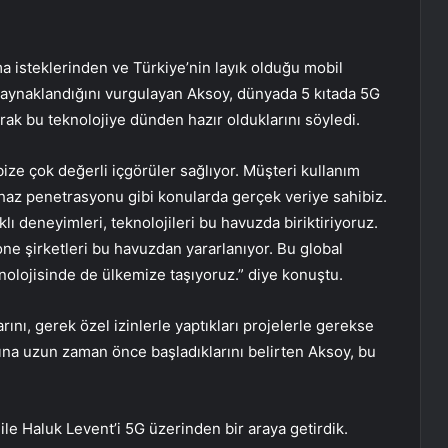
ma isteklerinden ve Türkiye’nin layık olduğu mobil
 kaynaklandığını vurgulayan Aksoy, dünyada 5 kıtada 5G
rak bu teknolojiye dünden hazır olduklarını söyledi.
ize çok değerli içgörüler sağlıyor. Müşteri kullanım
 cihaz penetrasyonu gibi konularda gerçek veriye sahibiz.
lı deneyimleri, teknolojileri bu havuzda biriktiriyoruz.
e şirketleri bu havuzdan yararlanıyor. Bu global
olojisinde de ülkemize taşıyoruz.” diye konuştu.
rını, gerek özel izinlerle yaptıkları projelerle gerekse
rına uzun zaman önce başladıklarını belirten Aksoy, bu
le Haluk Levent’i 5G üzerinden bir araya getirdik.