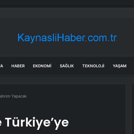
 kesintisi! İZSU 22-23 Temmuz İzmir su kesintisi ne zaman bitecek, sula
FA
HABER
EKONOMI
SAĞLIK
TEKNOLOJI
YAŞAM
Yatırım Yapacak
e Türkiye’ye