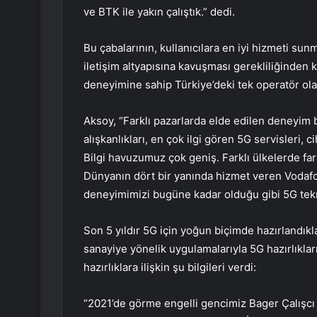
ve BTK ile yakın çalıştık.” dedi.
Bu çabalarının, kullanıcılara en iyi hizmeti sun
iletişim altyapısına kavuşması gerekliliğinden
deneyimine sahip Türkiye’deki tek operatör ola
Aksoy, “Farklı pazarlarda elde edilen deneyim b
alışkanlıkları, en çok ilgi gören 5G servisleri,
Bilgi havuzumuz çok geniş. Farklı ülkelerde fark
Dünyanın dört bir yanında hizmet veren Vodafon
deneyimimizi bugüne kadar olduğu gibi 5G tekn
Son 5 yıldır 5G için yoğun biçimde hazırlandıkla
sanayiye yönelik uygulamalarıyla 5G hazırlıkla
hazırlıklara ilişkin şu bilgileri verdi:
“2021’de görme engelli gencimiz Bager Çalışcı i