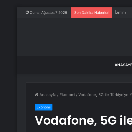
İzmir su
Cuma, Ağustos 7 2026
Son Dakika Haberleri
ANASAY
Anasayfa
/
Ekonomi
/
Vodafone, 5G ile Türkiye’ye 
Ekonomi
Vodafone, 5G il