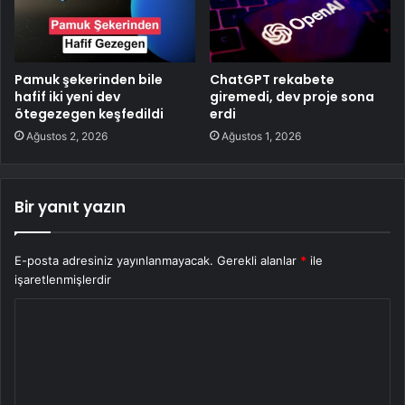
Pamuk şekerinden bile
ChatGPT rekabete
hafif iki yeni dev
giremedi, dev proje sona
ötegezegen keşfedildi
erdi
Ağustos 2, 2026
Ağustos 1, 2026
Bir yanıt yazın
E-posta adresiniz yayınlanmayacak.
Gerekli alanlar
*
ile
işaretlenmişlerdir
Y
o
r
u