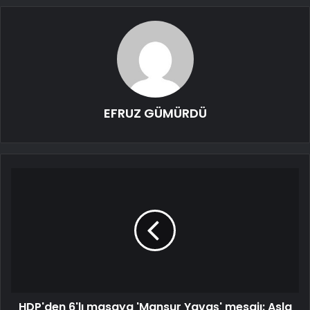
EFRUZ GÜMÜRDÜ
HDP'den 6'lı masaya 'Mansur Yavaş' mesajı: Asla