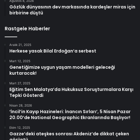
Ağustos 8, 2026
Gözlük dünyasının dev markasında kardeşler miras için
birbirine düştü
Rastgele Haberler
Aralık 21, 2025
Herkese yasak Bilal Erdoğan’a serbest
Mart 12, 2025
Genetiğimize uygun yaşam modelleri geleceği
kurtaracak!
Mart 27, 2025
Eğitim Sen Malatya’da Hukuksuz Soruşturmalara Karşı
Tepki Gösterdi
Nisan 28, 2026
‘İncil’in Kayıp Hazineleri: İnancın Sırları’, 5 Nisan Pazar
20.00’de National Geographic Ekranlarında Başlıyor!
Ekim 12, 2025
Gazze’deki ateşkes sonrası Akdeniz’de dikkat çeken
görüntü