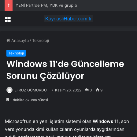
YENİ Parti’de PM, YDK ve grup başkanvekilleri belirlendi
Menü
Anasayfa
/
Teknoloji
Teknoloji
Windows 11’de Güncelleme
Sorunu Çözülüyor
EFRUZ GÜMÜRDÜ
Kasım 26, 2022
0
9
1 dakika okuma süresi
Microsoft’un en yeni işletim sistemi olan
Windows 11
, son
versiyonunda kimi kullanıcıların oyunlarda aygıtlarından