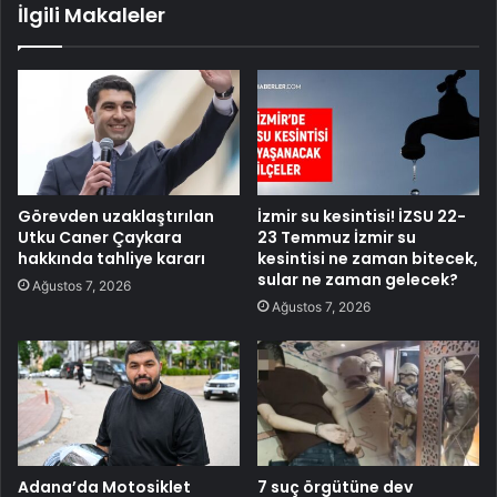
İlgili Makaleler
Görevden uzaklaştırılan
İzmir su kesintisi! İZSU 22-
Utku Caner Çaykara
23 Temmuz İzmir su
hakkında tahliye kararı
kesintisi ne zaman bitecek,
sular ne zaman gelecek?
Ağustos 7, 2026
Ağustos 7, 2026
Adana’da Motosiklet
7 suç örgütüne dev