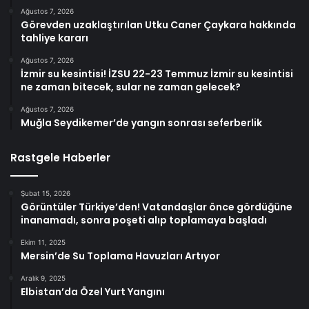
Ağustos 7, 2026
Görevden uzaklaştırılan Utku Caner Çaykara hakkında
tahliye kararı
Ağustos 7, 2026
İzmir su kesintisi! İZSU 22-23 Temmuz İzmir su kesintisi
ne zaman bitecek, sular ne zaman gelecek?
Ağustos 7, 2026
Muğla Seydikemer’de yangın sonrası seferberlik
Rastgele Haberler
Şubat 15, 2026
Görüntüler Türkiye’den! Vatandaşlar önce gördüğüne
inanamadı, sonra poşeti alıp toplamaya başladı
Ekim 11, 2025
Mersin’de Su Toplama Havuzları Artıyor
Aralık 9, 2025
Elbistan’da Özel Yurt Yangını