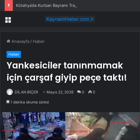
Kütahya’da Kurban Bayramı Trafik Yoğunluğu
Menü
Anasayfa
/
Haber
Haber
Yankesiciler tanınmamak
için çarşaf giyip peçe taktı!
DİLAN BİÇER
Mayıs 22, 2026
0
0
1 dakika okuma süresi