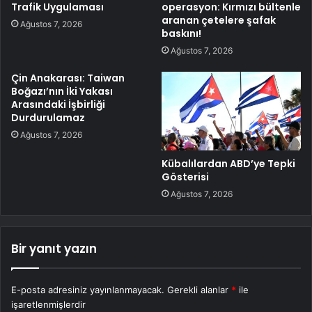
Trafik Uygulaması
operasyon: Kırmızı bültenle
aranan çetelere şafak
Ağustos 7, 2026
baskını!
Ağustos 7, 2026
Çin Anakarası: Taiwan
Boğazı’nın İki Yakası
Arasındaki İşbirliği
Durdurulamaz
Ağustos 7, 2026
Kübalılardan ABD’ye Tepki
Gösterisi
Ağustos 7, 2026
Bir yanıt yazın
E-posta adresiniz yayınlanmayacak.
Gerekli alanlar
*
ile
işaretlenmişlerdir