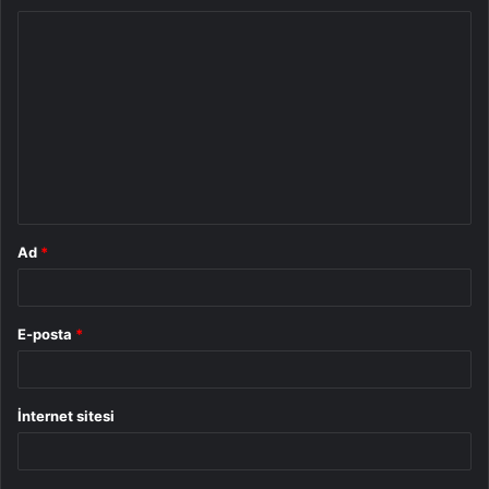
Y
o
r
u
m
*
Ad
*
E-posta
*
İnternet sitesi