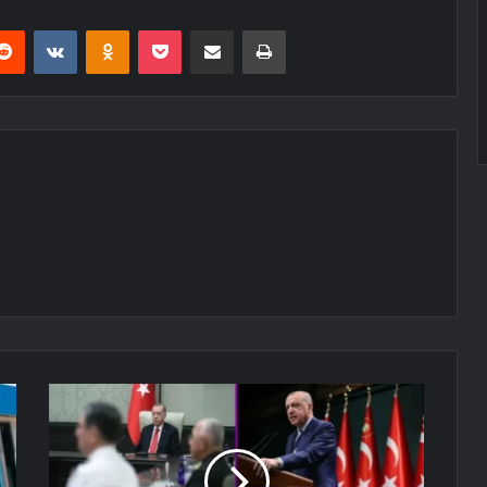
erest
Reddit
VKontakte
Odnoklassniki
Pocket
E-Posta ile paylaş
Yazdır