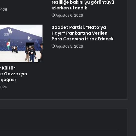
rezilliğe bakın! Şu görüntüyü
izlerken utandık
2026
Ağustos 6, 2026
Saadet Partisi, “Nato’ya
Hayır” Pankartına Verilen
Para Cezasına İtiraz Edecek
Ağustos 5, 2026
 Kültür
de Gazze için
 çağrısı
2026