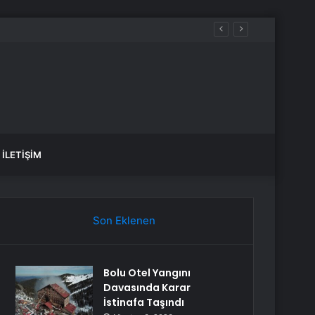
öprüsü hedefi
İLETIŞIM
Son Eklenen
Bolu Otel Yangını
Davasında Karar
İstinafa Taşındı