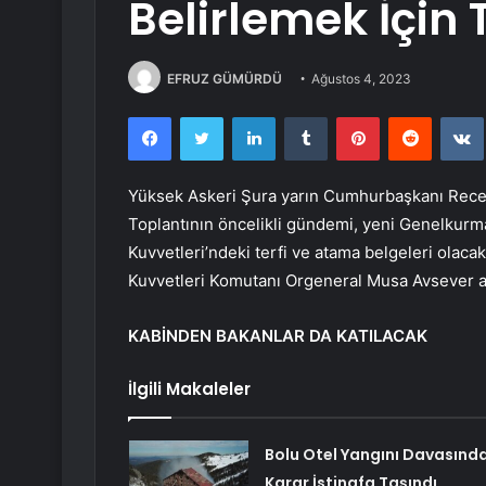
Belirlemek İçin
EFRUZ GÜMÜRDÜ
Ağustos 4, 2023
Facebook
Twitter
LinkedIn
Tumblr
Pinterest
Reddit
Yüksek Askeri Şura yarın Cumhurbaşkanı Rece
Toplantının öncelikli gündemi, yeni Genelkurmay
Kuvvetleri’ndeki terfi ve atama belgeleri olac
Kuvvetleri Komutanı Orgeneral Musa Avsever ata
KABİNDEN BAKANLAR DA KATILACAK
İlgili Makaleler
Bolu Otel Yangını Davasınd
Karar İstinafa Taşındı