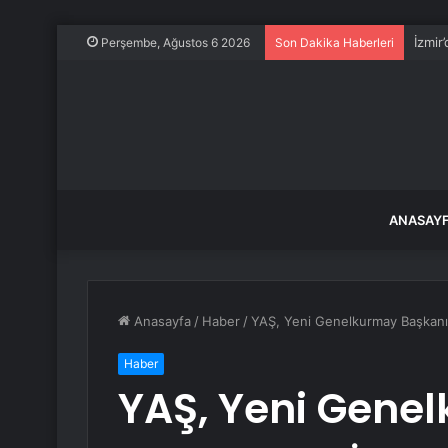
İzmir
Perşembe, Ağustos 6 2026
Son Dakika Haberleri
ANASAY
Anasayfa
/
Haber
/
YAŞ, Yeni Genelkurmay Başkanın
Haber
YAŞ, Yeni Gene