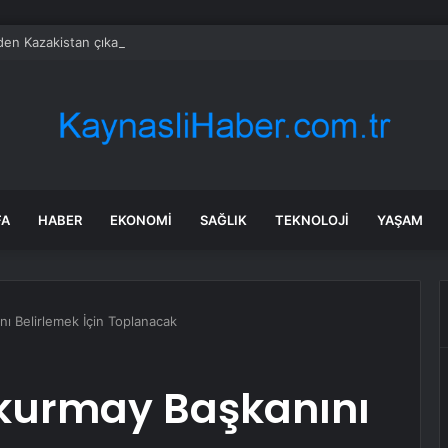
’den Kazakistan çıkarması… İzmir ile üç kent arasında ticaret ve kültür k
FA
HABER
EKONOMI
SAĞLIK
TEKNOLOJI
YAŞAM
ı Belirlemek İçin Toplanacak
lkurmay Başkanını