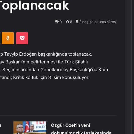
 Toplanacak
0
8
2 dakika okuma süresi
VKontakte
Odnoklassniki
Pocket
p Tayyip Erdoğan başkanlığında toplanacak.
 Başkanı’nın belirlenmesi ile Türk Silahlı
ak. Seçimin ardından Genelkurmay Başkanlığı’na Kara
ndı; Kritik koltuk için 3 isim konuşuluyor.
a
Özgür Özel’in yeni
dokunulmazlık fezlekesinde