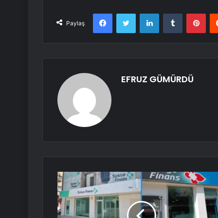
Facebook
Twitter
LinkedIn
Tumblr
Pint
Paylaş
EFRUZ GÜMÜRDÜ