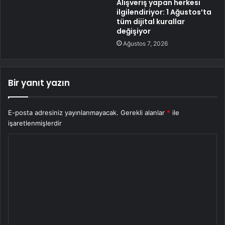
Alışveriş yapan herkesi
ilgilendiriyor: 1 Ağustos’ta
tüm dijital kurallar
değişiyor
Ağustos 7, 2026
Bir yanıt yazın
E-posta adresiniz yayınlanmayacak.
Gerekli alanlar
*
ile
işaretlenmişlerdir
Y
o
r
u
m
*