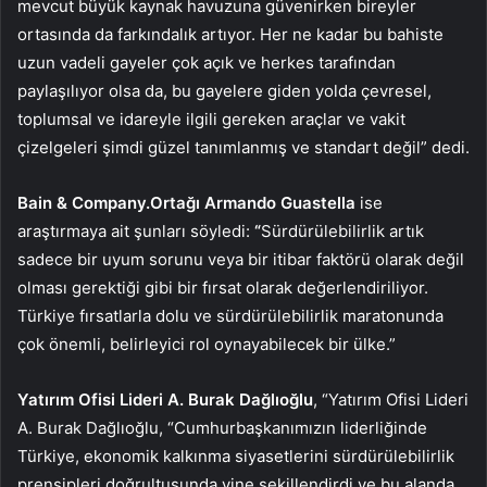
mevcut büyük kaynak havuzuna güvenirken bireyler
ortasında da farkındalık artıyor. Her ne kadar bu bahiste
uzun vadeli gayeler çok açık ve herkes tarafından
paylaşılıyor olsa da, bu gayelere giden yolda çevresel,
toplumsal ve idareyle ilgili gereken araçlar ve vakit
çizelgeleri şimdi güzel tanımlanmış ve standart değil” dedi.
Bain & Company.Ortağı Armando Guastella
ise
araştırmaya ait şunları söyledi:
“
Sürdürülebilirlik artık
sadece bir uyum sorunu veya bir itibar faktörü olarak değil
olması gerektiği gibi bir fırsat olarak değerlendiriliyor.
Türkiye fırsatlarla dolu ve sürdürülebilirlik maratonunda
çok önemli, belirleyici rol oynayabilecek bir ülke.”
Yatırım Ofisi Lideri A. Burak Dağlıoğlu
, “Yatırım Ofisi Lideri
A. Burak Dağlıoğlu, “Cumhurbaşkanımızın liderliğinde
Türkiye, ekonomik kalkınma siyasetlerini sürdürülebilirlik
prensipleri doğrultusunda yine şekillendirdi ve bu alanda