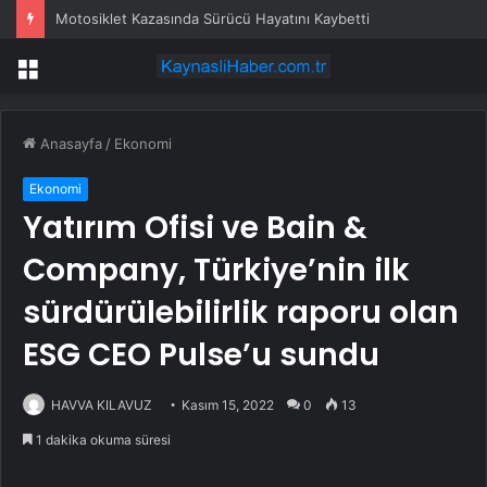
Motosiklet Kazasında Sürücü Hayatını Kaybetti
Menü
Anasayfa
/
Ekonomi
Ekonomi
Yatırım Ofisi ve Bain &
Company, Türkiye’nin ilk
sürdürülebilirlik raporu olan
ESG CEO Pulse’u sundu
HAVVA KILAVUZ
Kasım 15, 2022
0
13
1 dakika okuma süresi