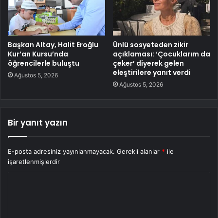
Başkan Altay, Halit Eroğlu
Ünlü sosyeteden zikir
Kur’an Kursu’nda
açıklaması: ‘Çocuklarım da
öğrencilerle buluştu
çeker’ diyerek gelen
eleştirilere yanıt verdi
Ağustos 5, 2026
Ağustos 5, 2026
Bir yanıt yazın
E-posta adresiniz yayınlanmayacak.
Gerekli alanlar
*
ile
işaretlenmişlerdir
Y
o
r