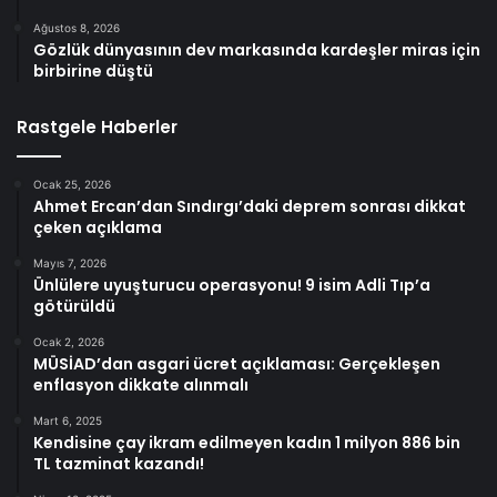
Ağustos 8, 2026
Gözlük dünyasının dev markasında kardeşler miras için
birbirine düştü
Rastgele Haberler
Ocak 25, 2026
Ahmet Ercan’dan Sındırgı’daki deprem sonrası dikkat
çeken açıklama
Mayıs 7, 2026
Ünlülere uyuşturucu operasyonu! 9 isim Adli Tıp’a
götürüldü
Ocak 2, 2026
MÜSİAD’dan asgari ücret açıklaması: Gerçekleşen
enflasyon dikkate alınmalı
Mart 6, 2025
Kendisine çay ikram edilmeyen kadın 1 milyon 886 bin
TL tazminat kazandı!