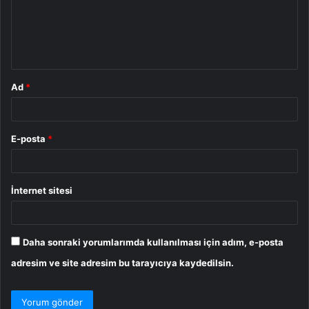
u
m
*
Ad
*
E-posta
*
İnternet sitesi
Daha sonraki yorumlarımda kullanılması için adım, e-posta
adresim ve site adresim bu tarayıcıya kaydedilsin.