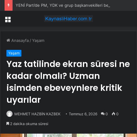
YENİ Parti’de PM, YDK ve grup başkanvekilleri belirlendi
Menü
Anasayfa
/
Yaşam
Yaşam
Yaz tatilinde ekran süresi ne
kadar olmalı? Uzman
isimden ebeveynlere kritik
uyarılar
MEHMET HAZBİN KAZBEK
Temmuz 6, 2026
0
0
2 dakika okuma süresi