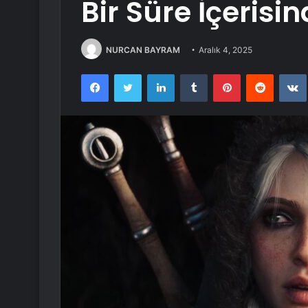
Bir Süre İçeris
NURCAN BAYRAM
Aralık 4, 2025
Facebook
Twitter
LinkedIn
Tumblr
Pinterest
Reddit