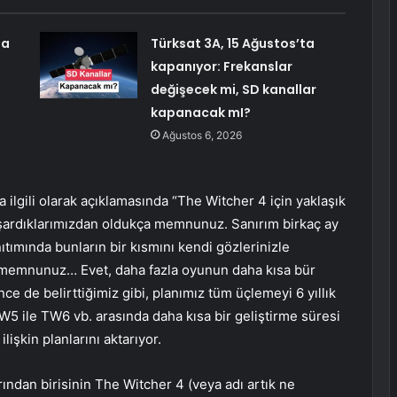
ma
Türksat 3A, 15 Ağustos’ta
kapanıyor: Frekanslar
değişecek mi, SD kanallar
kapanacak mI?
Ağustos 6, 2026
lgili olarak açıklamasında “The Witcher 4 için yaklaşık
başardıklarımızdan oldukça memnunuz. Sanırım birkaç ay
tımında bunların bir kısmını kendi gözlerinizle
memnunuz… Evet, daha fazla oyunun daha kısa bür
e de belirttiğimiz gibi, planımız tüm üçlemeyi 6 yıllık
W5 ile TW6 vb. arasında daha kısa bir geliştirme süresi
lişkin planlarını aktarıyor.
dan birisinin The Witcher 4 (veya adı artık ne