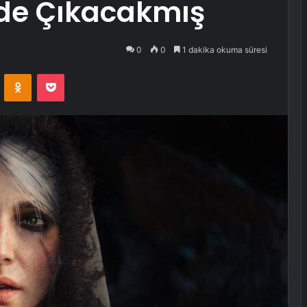
inde Çıkacakmış
0
0
1 dakika okuma süresi
VKontakte
Odnoklassniki
Pocket