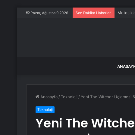
Motosikle
Pazar, Ağustos 9 2026
Son Dakika Haberleri
ANASAY
Anasayfa
/
Teknoloji
/
Yeni The Witcher Üçlemesi 6 Y
Teknoloji
Yeni The Witcher