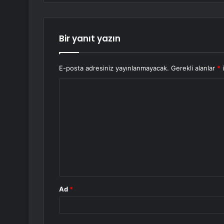
Bir yanıt yazın
E-posta adresiniz yayınlanmayacak.
Gerekli alanlar
*
i
Y
o
r
u
m
*
Ad
*