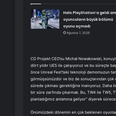
Halo PlayStation’a geldi a
oyuncuların büyük bölümü
oyunu açmadı
Ağustos 7, 2026
CD Projekt CEO’su Michał Nowakowski, konuyla i
dört yıldır UE5 ile çalışıyoruz ve bu süreçte 
önce Unreal Fest’teki teknoloji demomuzun tanı
görmüşsünüzdür ve biz de sonuçlarından çok 
sürede çıkması gerektiğine inanıyoruz. Daha önc
bir süre zarfında çıkarmak. Bu, TW4 ile TW5, T
planladığımız anlamına geliyor” diyerek sürece i
Önümüzdeki dönemin en çok beklenen oyunların