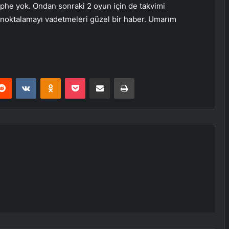
phe yok. Ondan sonraki 2 oyun için de takvimi
de noktalamayı vadetmeleri güzel bir haber. Umarım
erest
Reddit
VKontakte
Odnoklassniki
Pocket
E-Posta ile paylaş
Yazdır