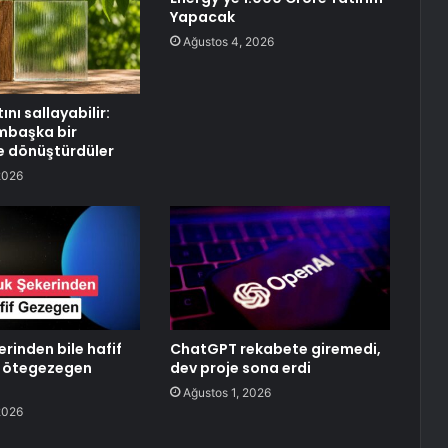
Yapacak
Ağustos 4, 2026
nı sallayabilir:
mbaşka bir
 dönüştürdüler
2026
rinden bile hafif
ChatGPT rekabete giremedi,
ev ötegezegen
dev proje sona erdi
Ağustos 1, 2026
2026