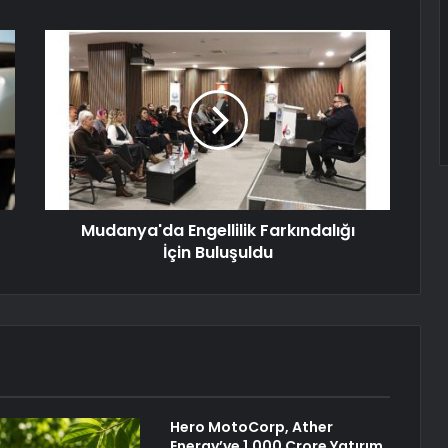
Mudanya'da Engellilik Farkındalığı
İçin Buluşuldu
Hero MotoCorp, Ather
Energy’ye 1.000 Crore Yatırım