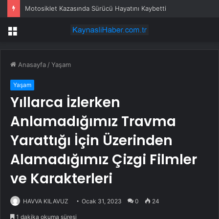
Motosiklet Kazasında Sürücü Hayatını Kaybetti
Menü
Anasayfa
/
Yaşam
Yaşam
Yıllarca İzlerken
Anlamadığımız Travma
Yarattığı İçin Üzerinden
Alamadığımız Çizgi Filmler
ve Karakterleri
HAVVA KILAVUZ
Ocak 31, 2023
0
24
1 dakika okuma süresi