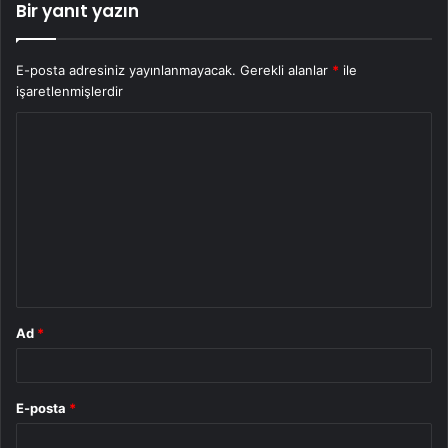
Bir yanıt yazın
E-posta adresiniz yayınlanmayacak.
Gerekli alanlar
*
ile
işaretlenmişlerdir
Y
o
r
u
m
*
Ad
*
E-posta
*