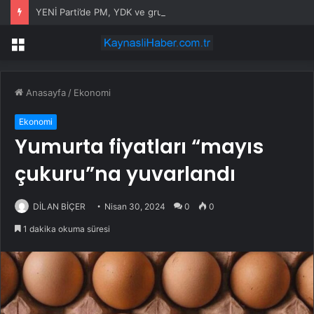
YENİ Parti’de PM, YDK ve grup başkanvekilleri belirlendi
Menü
Anasayfa
/
Ekonomi
Ekonomi
Yumurta fiyatları “mayıs
çukuru”na yuvarlandı
DİLAN BİÇER
Nisan 30, 2024
0
0
1 dakika okuma süresi