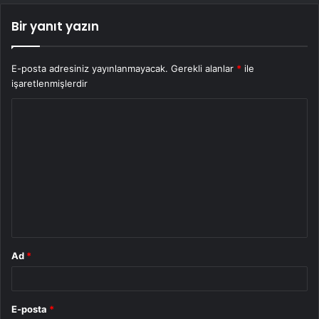
Bir yanıt yazın
E-posta adresiniz yayınlanmayacak.
Gerekli alanlar
*
ile
işaretlenmişlerdir
Y
o
r
u
m
*
Ad
*
E-posta
*