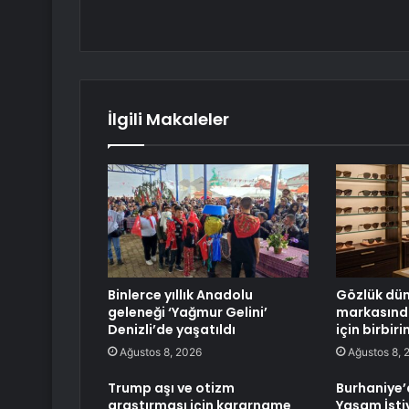
İlgili Makaleler
Binlerce yıllık Anadolu
Gözlük dün
geleneği ‘Yağmur Gelini’
markasında
Denizli’de yaşatıldı
için birbir
Ağustos 8, 2026
Ağustos 8, 
Trump aşı ve otizm
Burhaniye’
araştırması için kararname
Yaşam İsti