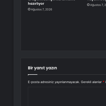
hazırlıyor
Ağustos 7, 
Ağustos 7, 2026
Bir yanıt yazın
E-posta adresiniz yayınlanmayacak.
Gerekli alanlar
*
i
Y
o
r