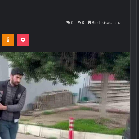
0
0
Bir dakikadan az
VKontakte
Odnoklassniki
Pocket