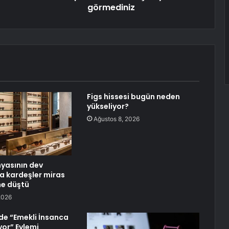
görmediniz
Figs hissesi bugün neden
yükseliyor?
Ağustos 8, 2026
yasının dev
 kardeşler miras
ine düştü
2026
de “Emekli İnsanca
yor” Eylemi