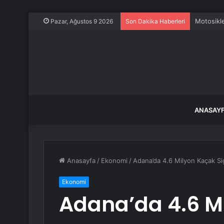
Motosikle
Pazar, Ağustos 9 2026
Son Dakika Haberleri
ANASAY
Anasayfa
/
Ekonomi
/
Adana’da 4.6 Milyon Kaçak Sig
Ekonomi
Adana’da 4.6 M