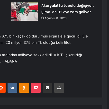
Akaryakıtta tabela değişiyor:
Şimdi de LPG’ye zam geliyor
Ağustos 8, 2026
 675 bin kaçak doldurulmuş sigara ele geçirildi. Ele
nın 23 milyon 375 bin TL olduğu belirtildi.
 ardından adliyeye sevk edildi. A.K.T., çıkarıldığı
i. – ADANA
erest
Reddit
VKontakte
Odnoklassniki
Pocket
E-Posta ile paylaş
Yazdır