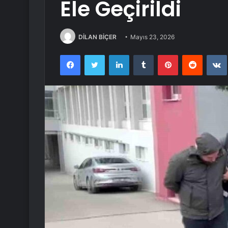
Ele Geçirildi
DİLAN BİÇER
Mayıs 23, 2026
Facebook
Twitter
LinkedIn
Tumblr
Pinterest
Reddit