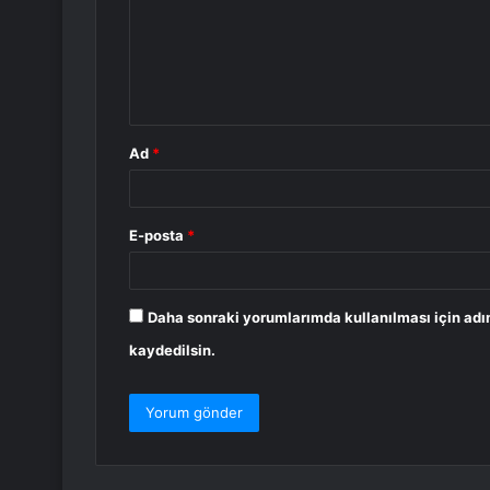
u
m
*
Ad
*
E-posta
*
Daha sonraki yorumlarımda kullanılması için adı
kaydedilsin.