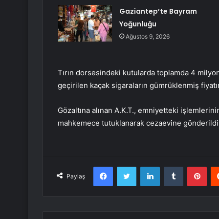
Gaziantep’te Bayram
Yoğunluğu
Ağustos 9, 2026
Tırın dorsesindeki kutularda toplamda 4 milyon
geçirilen kaçak sigaraların gümrüklenmiş fiyatı
Gözaltına alınan A.K.T., emniyetteki işlemlerinin
mahkemece tutuklanarak cezaevine gönderild
Facebook
Twitter
LinkedIn
Tumblr
Pint
Paylaş