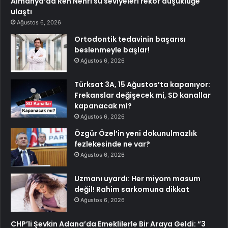
Almanya’da Ren Nehri su seviyeleri rekor düşüklüğe
ulaştı
Ağustos 6, 2026
Ortodontik tedavinin başarısı
beslenmeyle başlar!
Ağustos 6, 2026
Türksat 3A, 15 Ağustos’ta kapanıyor:
Frekanslar değişecek mi, SD kanallar
kapanacak mI?
Ağustos 6, 2026
Özgür Özel’in yeni dokunulmazlık
fezlekesinde ne var?
Ağustos 6, 2026
Uzmanı uyardı: Her miyom masum
değil! Rahim sarkomuna dikkat
Ağustos 6, 2026
CHP’li Şevkin Adana’da Emeklilerle Bir Araya Geldi: “3