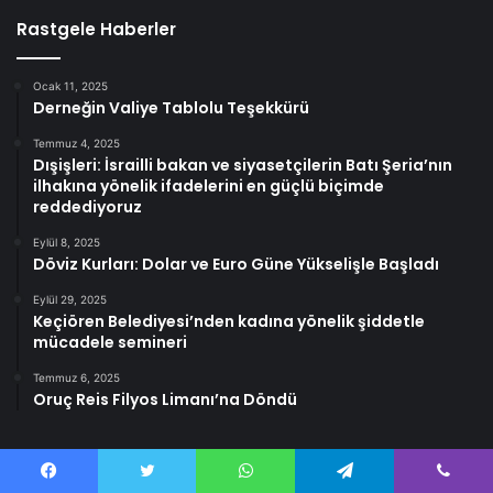
Rastgele Haberler
Ocak 11, 2025
Derneğin Valiye Tablolu Teşekkürü
Temmuz 4, 2025
Dışişleri: İsrailli bakan ve siyasetçilerin Batı Şeria’nın
ilhakına yönelik ifadelerini en güçlü biçimde
reddediyoruz
Eylül 8, 2025
Döviz Kurları: Dolar ve Euro Güne Yükselişle Başladı
Eylül 29, 2025
Keçiören Belediyesi’nden kadına yönelik şiddetle
mücadele semineri
Temmuz 6, 2025
Oruç Reis Filyos Limanı’na Döndü
Facebook
Twitter
WhatsApp
Telegram
Viber