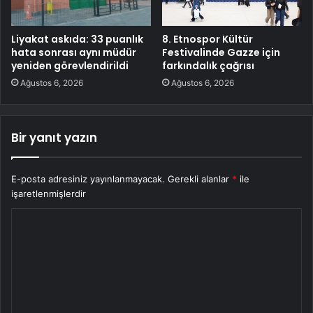
Liyakat askıda: 33 puanlık
8. Etnospor Kültür
hata sonrası aynı müdür
Festivalinde Gazze için
yeniden görevlendirildi
farkındalık çağrısı
Ağustos 6, 2026
Ağustos 6, 2026
Bir yanıt yazın
E-posta adresiniz yayınlanmayacak.
Gerekli alanlar
*
ile
işaretlenmişlerdir
Y
o
r
u
m