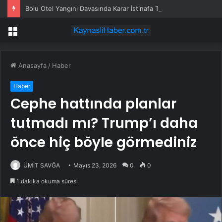
Bolu Otel Yangını Davasında Karar İstinafa Taşındı
Menü
Anasayfa
/
Haber
Haber
Cephe hattında planlar
tutmadı mı? Trump’ı daha
önce hiç böyle görmediniz
ÜMİT SAVĞA
Mayıs 23, 2026
0
0
1 dakika okuma süresi