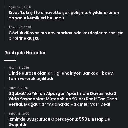
Ağustos 8, 2026
Sivas’taki çifte cinayette şok gelişme: 6 yıldır aranan
babanın kemikleri bulundu
Ağustos 8, 2026
Gözlük dünyasının dev markasında kardeşler miras için
birbirine düştü
Rastgele Haberler
Nisan 13, 2026
Elinde eurosu olanları ilgilendiriyor: Bankacılık devi
tarih vererek açıkladı
Şubat 3, 2026
6 Şubat’ta Yıkılan Alpargün Apartmanı Davasında 3
Yılda Yaşananlar: Müteahhide “Olası Kast”Tan Ceza
Verildi, Mağdurlar “Adana’da Hakimler Var” Dedi
Şubat 18, 2026
İzmir’de Uyuşturucu Operasyonu: 550 Bin Hap Ele
Geçirildi