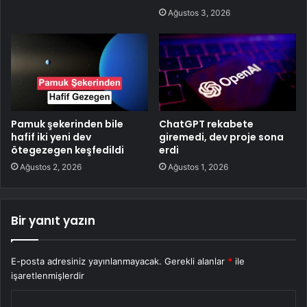
Ağustos 3, 2026
Pamuk şekerinden bile
ChatGPT rekabete
hafif iki yeni dev
giremedi, dev proje sona
ötegezegen keşfedildi
erdi
Ağustos 2, 2026
Ağustos 1, 2026
Bir yanıt yazın
E-posta adresiniz yayınlanmayacak.
Gerekli alanlar
*
ile
işaretlenmişlerdir
Y