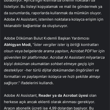
bulabiliyor. Ayrıca ilgili kısımlarda önemli noktaları da
listeliyor. Bu listeyi kopyalamak ve mail ile göndermek ya
da sunumlarda, raporlarda kullanmak da mümkün oluyor.
Adobe AI Assistant, istenilen noktalara kolayca erişim için
tıklanabilir bağlantılar da oluşturuyor.
Adobe Döküman Bulut Kıdemli Başkan Yardımcısı
Abhigyan Modi,
“
İster vergiler ister iş birliği kontratları
olsun veya belgelerde arama yapılsın, Acrobat PDF’ler için
güvenilen bir platformdur. Acrobat AI Assistant milyarlarca
kişiyi doküman okumaktan sohbet etmeye geçiş için
destekliyor -her türlü dijital dokümandan öngörüleri ve
formatları ve paylaşımları kolayca ve hızlı şekilde almayı
sağlıyor
.” ifadelerini kullandı.
Adobe AI Assistant,
Reader ya da Acrobat üyesi
olan
herkese açık ancak eklenti olarak alınması gerekiyor.
Aracın abonelik ücreti ise 4,99 dolardan başlıyor. Bu