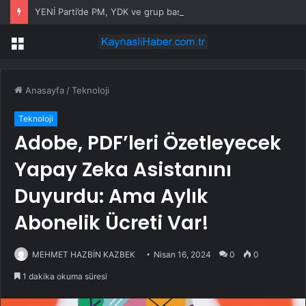
YENİ Parti’de PM, YDK ve grup başkanvekilleri belirlendi
Menü
Anasayfa
/
Teknoloji
Teknoloji
Adobe, PDF’leri Özetleyecek
Yapay Zeka Asistanını
Duyurdu: Ama Aylık
Abonelik Ücreti Var!
MEHMET HAZBİN KAZBEK
Nisan 16, 2024
0
0
1 dakika okuma süresi