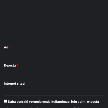
o
r
u
m
*
Ad
*
E-posta
*
İnternet sitesi
Daha sonraki yorumlarımda kullanılması için adım, e-posta