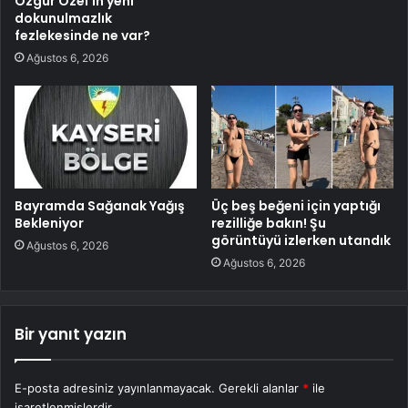
Özgür Özel’in yeni
dokunulmazlık
fezlekesinde ne var?
Ağustos 6, 2026
Bayramda Sağanak Yağış
Üç beş beğeni için yaptığı
Bekleniyor
rezilliğe bakın! Şu
görüntüyü izlerken utandık
Ağustos 6, 2026
Ağustos 6, 2026
Bir yanıt yazın
E-posta adresiniz yayınlanmayacak.
Gerekli alanlar
*
ile
işaretlenmişlerdir