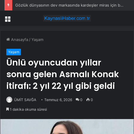
Gözlük dünyasının dev markasında kardeşler miras için birbirine düştü
Menü
Anasayfa
/
Yaşam
Yaşam
Ünlü oyuncudan yıllar
sonra gelen Asmalı Konak
itirafı: 2 yıl 22 yıl gibi geldi
ÜMİT SAVĞA
Temmuz 6, 2026
0
0
1 dakika okuma süresi