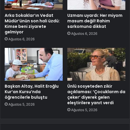
Arka Sokaklar’ın Vedat
Uzmanı uyardı: Her miyom
Müdür’ünün son hali üzdü:
masum değil! Rahim
Kimse beni ziyarete
sarkomuna dikkat
gelmiyor
Ağustos 6, 2026
Ağustos 6, 2026
Başkan Altay, Halit Eroğlu
Ünlü sosyeteden zikir
Kur’an Kursu’nda
açıklaması: ‘Çocuklarım da
öğrencilerle buluştu
çeker’ diyerek gelen
eleştirilere yanıt verdi
Ağustos 5, 2026
Ağustos 5, 2026