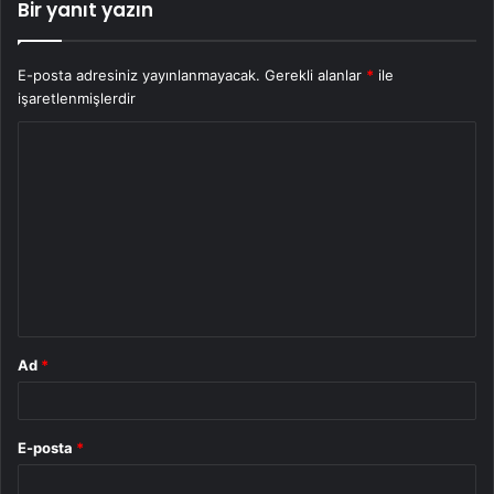
Bir yanıt yazın
E-posta adresiniz yayınlanmayacak.
Gerekli alanlar
*
ile
işaretlenmişlerdir
Y
o
r
u
m
*
Ad
*
E-posta
*