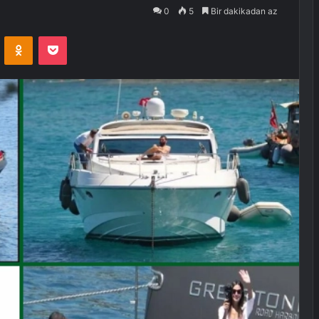
0
5
Bir dakikadan az
VKontakte
Odnoklassniki
Pocket