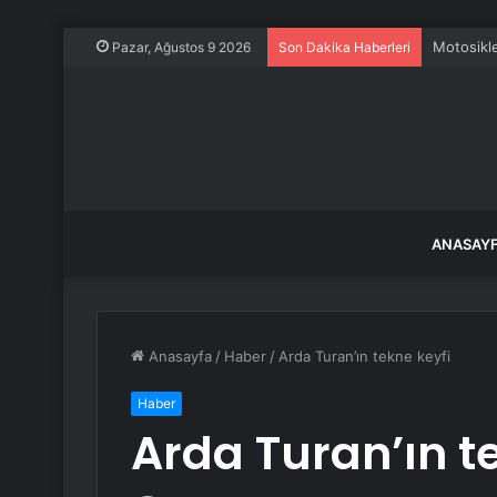
Motosikle
Pazar, Ağustos 9 2026
Son Dakika Haberleri
ANASAY
Anasayfa
/
Haber
/
Arda Turan’ın tekne keyfi
Haber
Arda Turan’ın t