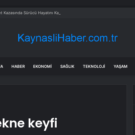
t Kazasında Sürücü Hayatını Kaybetti
FA
HABER
EKONOMI
SAĞLIK
TEKNOLOJI
YAŞAM
ekne keyfi