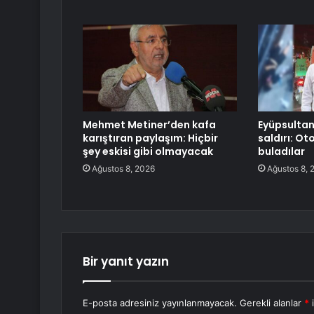
Mehmet Metiner’den kafa
Eyüpsultan
karıştıran paylaşım: Hiçbir
saldırı: Ot
şey eskisi gibi olmayacak
buladılar
Ağustos 8, 2026
Ağustos 8, 
Bir yanıt yazın
E-posta adresiniz yayınlanmayacak.
Gerekli alanlar
*
i