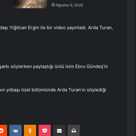
Ağustos 9, 2026
aşı Yiğitcan Ergin ile bir video yayınladı. Arda Turan,
.
şarkı söylerken paylaştığı ünlü isim Ebru Gündeş’in
ının yılbaşı özel bölümünde Arda Turan’ın söylediği
erest
Reddit
VKontakte
Odnoklassniki
Pocket
E-Posta ile paylaş
Yazdır