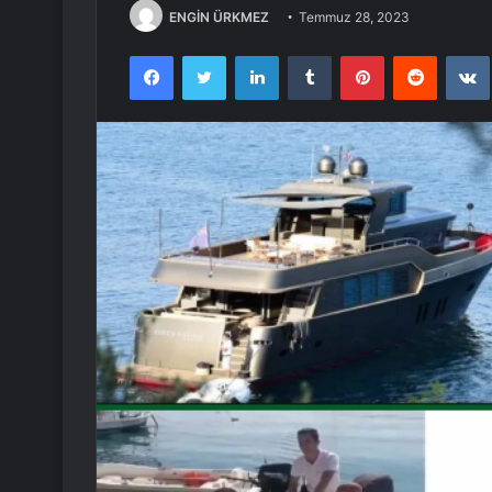
ENGİN ÜRKMEZ
Temmuz 28, 2023
Facebook
Twitter
LinkedIn
Tumblr
Pinterest
Reddit