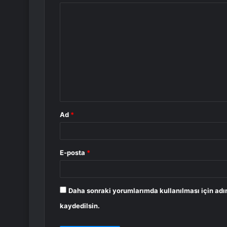
Y
o
r
u
m
*
Ad
*
E-posta
*
Daha sonraki yorumlarımda kullanılması için adı
kaydedilsin.