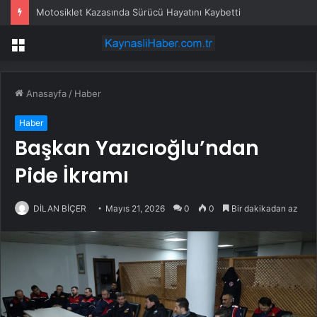
Motosiklet Kazasında Sürücü Hayatını Kaybetti
Menü
Anasayfa
/
Haber
Haber
Başkan Yazıcıoğlu’ndan
Pide İkramı
DİLAN BİÇER
Mayıs 21, 2026
0
0
Bir dakikadan az