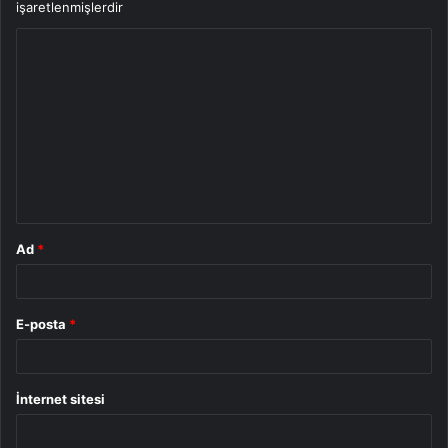
işaretlenmişlerdir
Y
o
r
u
m
*
Ad
*
E-posta
*
İnternet sitesi