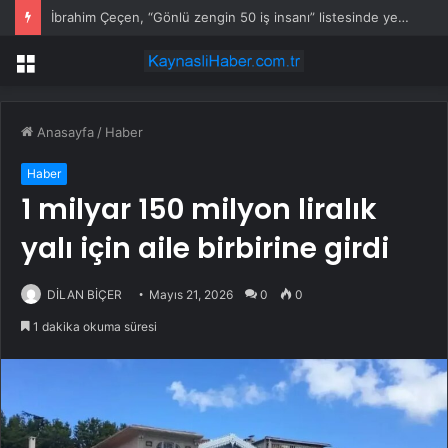
İbrahim Çeçen, “Gönlü zengin 50 iş insanı” listesinde yer aldı
Menü
Anasayfa
/
Haber
Haber
1 milyar 150 milyon liralık
yalı için aile birbirine girdi
DİLAN BİÇER
Mayıs 21, 2026
0
0
1 dakika okuma süresi