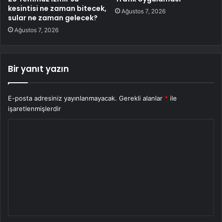
kesintisi ne zaman bitecek,
Ağustos 7, 2026
sular ne zaman gelecek?
Ağustos 7, 2026
Bir yanıt yazın
E-posta adresiniz yayınlanmayacak.
Gerekli alanlar
*
ile
işaretlenmişlerdir
Y
o
r
u
m
*