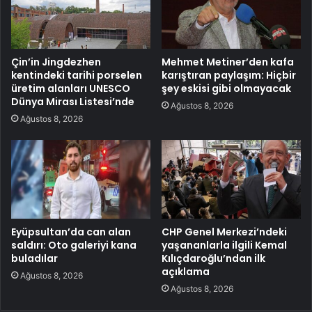
Çin’in Jingdezhen
Mehmet Metiner’den kafa
kentindeki tarihi porselen
karıştıran paylaşım: Hiçbir
üretim alanları UNESCO
şey eskisi gibi olmayacak
Dünya Mirası Listesi’nde
Ağustos 8, 2026
Ağustos 8, 2026
Eyüpsultan’da can alan
CHP Genel Merkezi’ndeki
saldırı: Oto galeriyi kana
yaşananlarla ilgili Kemal
buladılar
Kılıçdaroğlu’ndan ilk
açıklama
Ağustos 8, 2026
Ağustos 8, 2026