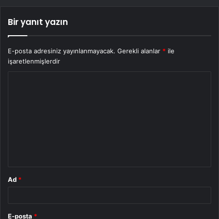
Bir yanıt yazın
E-posta adresiniz yayınlanmayacak.
Gerekli alanlar
*
ile
işaretlenmişlerdir
Y
o
r
u
m
*
Ad
*
E-posta
*