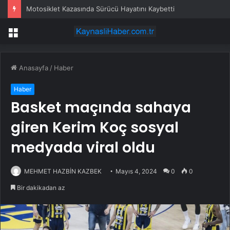
Motosiklet Kazasında Sürücü Hayatını Kaybetti
Menü
Anasayfa
/
Haber
Haber
Basket maçında sahaya
giren Kerim Koç sosyal
medyada viral oldu
MEHMET HAZBİN KAZBEK
Mayıs 4, 2024
0
0
Bir dakikadan az