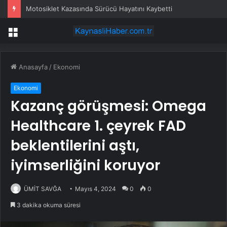
Motosiklet Kazasında Sürücü Hayatını Kaybetti
Menü
Anasayfa
/
Ekonomi
Ekonomi
Kazanç görüşmesi: Omega
Healthcare 1. çeyrek FAD
beklentilerini aştı,
iyimserliğini koruyor
ÜMİT SAVĞA
Mayıs 4, 2024
0
0
3 dakika okuma süresi