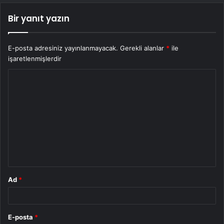
Bir yanıt yazın
E-posta adresiniz yayınlanmayacak.
Gerekli alanlar
*
ile
işaretlenmişlerdir
Y
o
r
u
m
*
Ad
*
E-posta
*