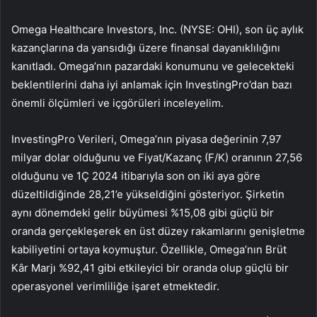
Omega Healthcare Investors, Inc. (NYSE: OHI), son üç aylık
kazançlarına da yansıdığı üzere finansal dayanıklılığını
kanıtladı. Omega’nın pazardaki konumunu ve gelecekteki
beklentilerini daha iyi anlamak için InvestingPro’dan bazı
önemli ölçümleri ve içgörüleri inceleyelim.
InvestingPro Verileri, Omega’nın piyasa değerinin 7,97
milyar dolar olduğunu ve Fiyat/Kazanç (F/K) oranının 27,56
olduğunu ve 1Ç 2024 itibarıyla son on iki aya göre
düzeltildiğinde 28,21’e yükseldiğini gösteriyor. Şirketin
aynı dönemdeki gelir büyümesi %15,08 gibi güçlü bir
oranda gerçekleşerek en üst düzey rakamlarını genişletme
kabiliyetini ortaya koymuştur. Özellikle, Omega’nın Brüt
Kâr Marjı %92,41 gibi etkileyici bir oranda olup güçlü bir
operasyonel verimliliğe işaret etmektedir.