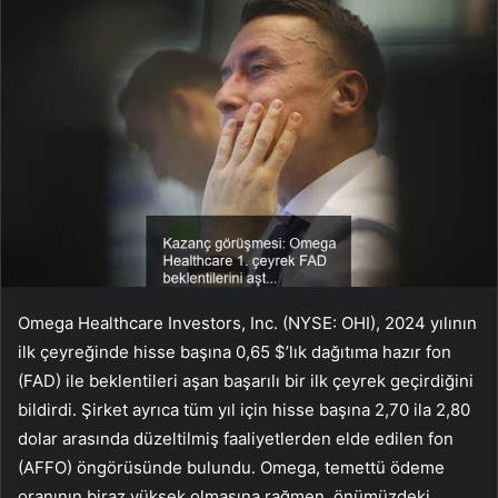
Omega Healthcare Investors, Inc. (NYSE: OHI), 2024 yılının
ilk çeyreğinde hisse başına 0,65 $’lık dağıtıma hazır fon
(FAD) ile beklentileri aşan başarılı bir ilk çeyrek geçirdiğini
bildirdi. Şirket ayrıca tüm yıl için hisse başına 2,70 ila 2,80
dolar arasında düzeltilmiş faaliyetlerden elde edilen fon
(AFFO) öngörüsünde bulundu. Omega, temettü ödeme
oranının biraz yüksek olmasına rağmen, önümüzdeki