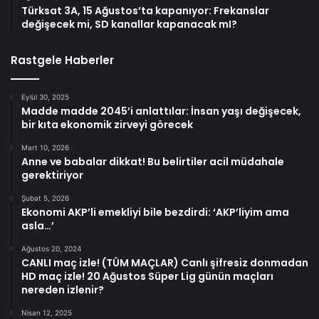
Türksat 3A, 15 Ağustos’ta kapanıyor: Frekanslar
değişecek mi, SD kanallar kapanacak mI?
Rastgele Haberler
Eylül 30, 2025
Madde madde 2045’i anlattılar: İnsan yaşı değişecek,
bir kıta ekonomik zirveyi görecek
Mart 10, 2026
Anne ve babalar dikkat! Bu belirtiler acil müdahale
gerektiriyor
Şubat 5, 2026
Ekonomi AKP’li emekliyi bile bezdirdi: ‘AKP’liyim ama
asla…’
Ağustos 20, 2024
CANLI maç izle! (TÜM MAÇLAR) Canlı şifresiz donmadan
HD maç izle! 20 Ağustos Süper Lig günün maçları
nereden izlenir?
Nisan 12, 2025