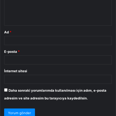
u
m
*
Ad
*
E-posta
*
İnternet sitesi
Daha sonraki yorumlarımda kullanılması için adım, e-posta
adresim ve site adresim bu tarayıcıya kaydedilsin.