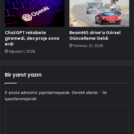
ChatGPT rekabete
BeamNG.drive’a Görsel
giremedi, dev proje sona
Güncelleme Geldi
erdi
Temmuz 31, 2026
Ağustos 1, 2026
Bir yanıt yazın
E-posta adresiniz yayınlanmayacak.
Gerekli alanlar
*
ile
işaretlenmişlerdir
Y
o
r