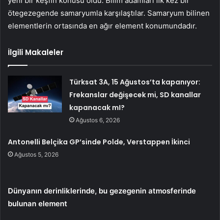
yeni bir keşfin konusu oldu. Bilim adamları ilk kez bir
ötegezegende samaryumla karşılaştılar. Samaryum bilinen
elementlerin ortasında en ağır element konumundadır.
İlgili Makaleler
Türksat 3A, 15 Ağustos’ta kapanıyor:
Frekanslar değişecek mi, SD kanallar
kapanacak mI?
Ağustos 6, 2026
Antonelli Belçika GP’sinde Polde, Verstappen İkinci
Ağustos 5, 2026
Dünyanın derinliklerinde, bu gezegenin atmosferinde
bulunan element