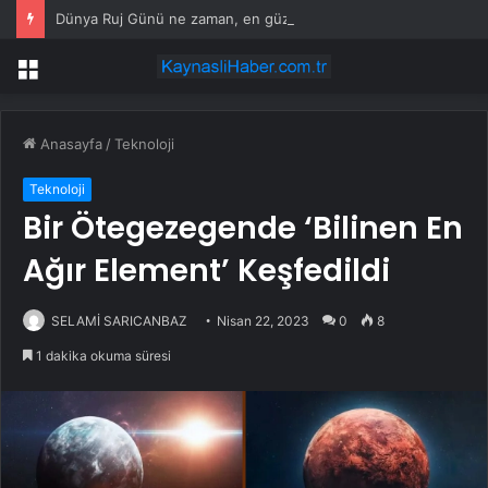
Dünya Ruj Günü ne zaman, en güzel Dünya Ruj Günü sözleri ve mesajları!
Menü
Anasayfa
/
Teknoloji
Teknoloji
Bir Ötegezegende ‘Bilinen En
Ağır Element’ Keşfedildi
SELAMİ SARICANBAZ
Nisan 22, 2023
0
8
1 dakika okuma süresi